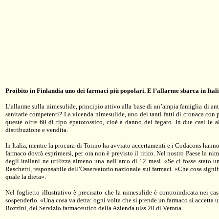
Proibito in Finlandia uno dei farmaci più popolari. E l’allarme sbarca in Itali
L’allarme sulla nimesulide, principio attivo alla base di un’ampia famiglia di an
sanitarie competenti? La vicenda nimesulide, uno dei tanti fatti di cronaca con p
queste oltre 60 di tipo epatotossico, cioè a danno del fegato. In due casi le al
distribuzione e vendita.
In Italia, mentre la procura di Torino ha avviato accertamenti e i Codacons hanno
farmaco dovrà esprimersi, per ora non è previsto il ritiro. Nel nostro Paese la n
degli italiani ne utilizza almeno una nell’arco di 12 mesi. «Se ci fosse stato 
Raschetti, responsabile dell’Osservatorio nazionale sui farmaci. «Che cosa signi
quale la dieta».
Nel foglietto illustrativo è precisato che la nimesulide è controindicata nei ca
sospenderlo. «Una cosa va detta: ogni volta che si prende un farmaco si accetta u
Bozzini, del Servizio farmaceutico della Azienda ulss 20 di Verona.