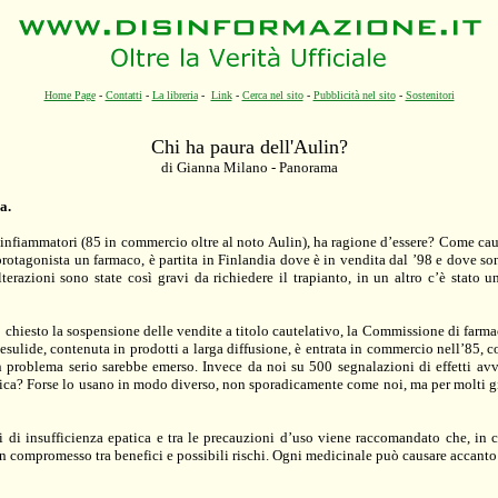
Home Page
-
Contatti
-
La libreria
-
Link
-
Cerca nel sito
-
Pubblicità nel sito
-
Sostenitori
Chi ha paura dell'Aulin?
di Gianna Milano - Panorama
a.
tinfiammatori (85 in commercio oltre al noto Aulin), ha ragione d’essere? Come cautel
rotagonista un farmaco, è partita in Finlandia dove è in vendita dal ’98 e dove sono
terazioni sono state così gravi da richiedere il trapianto, in un altro c’è stato 
 chiesto la sospensione delle vendite a titolo cautelativo, la Commissione di farma
imesulide, contenuta in prodotti a larga diffusione, è entrata in commercio nell’85, 
un problema serio sarebbe emerso. Invece da noi su 500 segnalazioni di effetti a
fica? Forse lo usano in modo diverso, non sporadicamente come noi, ma per molti gior
si di insufficienza epatica e tra le precauzioni d’uso viene raccomandato che, in c
n compromesso tra benefici e possibili rischi. Ogni medicinale può causare accanto a