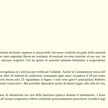
arsi da brutte sorprese in attesa delle doverose verifiche da parte delle autorità
 state segnalate finora un centinaio di reazioni avverse correlate al suo uso: tra
un decesso sospetto. Ciò ha spinto le autorità sanitarie finlandesi a sospenderne
covigilanza si è attivata per verificare l’allarme. Anche la Commissione unica del
con oltre 24 milioni di confezioni consumate ogni anno: in pratica il 20 per cento
vversi finora solo 25 riguardano il fegato e non sono gravi» puntualizza Roberto
ni consecutivi. Ma potrebbe dipendere anche da fattori legati allo stile di vita,
aso di alterazione nei test della funzione epatica durante il trattamento, è bene
ll’azione terapeutica effetti collaterali potenzialmente pericolosi» ricorda Luigi