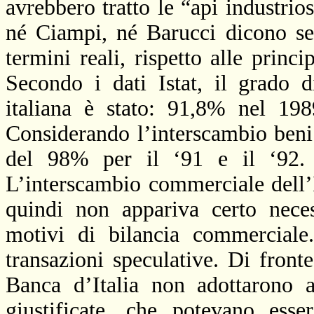
avrebbero tratto le “api industrio
né Ciampi, né Barucci dicono se 
termini reali, rispetto alle princ
Secondo i dati Istat, il grado 
italiana è stato: 91,8% nel 1
Considerando l’interscambio beni e
del 98% per il ‘91 e il ‘92. S
L’interscambio commerciale dell’I
quindi non appariva certo neces
motivi di bilancia commerciale
transazioni speculative. Di front
Banca
d’Italia non adottarono a
giustificate, che potevano ess