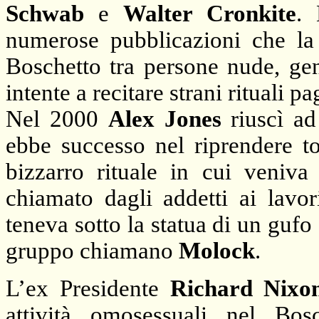
Schwab
e
Walter Cronkite
. 
numerose pubblicazioni che la 
Boschetto tra persone nude, gen
intente a recitare strani rituali pa
Nel 2000
Alex Jones
riuscì ad 
ebbe successo nel riprendere to
bizzarro rituale in cui veniva
chiamato dagli addetti ai lavor
teneva sotto la statua di un gufo 
gruppo chiamano
Molock
.
L’ex Presidente
Richard Nixo
attività omosessuali nel Bo