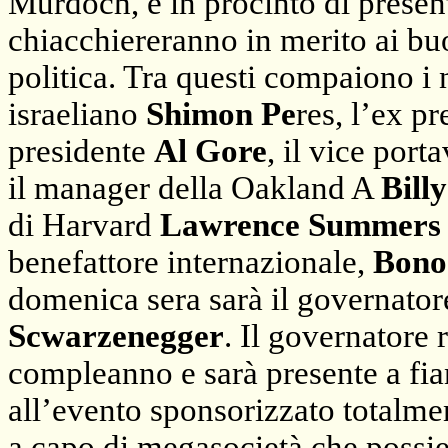
Murdoch, è in procinto di present
chiacchiereranno in merito ai buo
politica. Tra questi compaiono i 
israeliano
Shimon Pe
res, l’ex p
presidente
Al Gore
, il vice por
il manager della Oakland A
Bill
di Harvard
Lawrence Summer
benefattore internazionale,
Bono
domenica sera sarà il governator
Scwarzenegger
. Il governatore
compleanno e sarà presente a fian
all’evento sponsorizzato totalm
a capo di megasocietà che poss