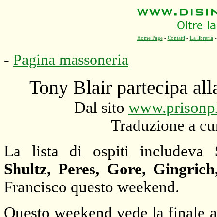
Home Page
-
Contatti
-
La libreria
-
Pagina massoneria
Tony Blair partecipa al
D
al sito
www.prisonp
Traduzione a cu
La lista di ospiti includeva
Shultz, Peres, Gore, Gingric
Francisco questo weekend.
Questo weekend vede la finale 