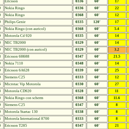
Ericsson
0336
60'
17
9
Nokia Ringo
0336
60'
22
0
Nokia Ringo
0368
60'
12
9
Philips Genie
0335
120'
17
0
Nokia Ringo (con auricol)
0368
60'
5.4
9
Motorola Cd 920
0335
60'
14
0
NEC TB2000
0329
60'
14
0
NEC TB2000 (con auricol)
0329
60'
3.2
8
Ericsson 6H688
0347
60'
21.5
0
Nokia 7110
0348
60'
14
9
Ericsson 6A628
0339
60'
25
9
Siemens C25
0333
60'
12
6
Microtac Vip Motorola
0330
60'
27
8
Motorola CD920
0328
60'
11
0
Nokia Ringo con scherm
0368
60'
11.6
9
Siemens C25
0347
60'
8
9
Motorola Startac 130
0338
60'
8
5
Motorola International 8700
0333
60'
8
0
Ericsson T285
0347
60'
21