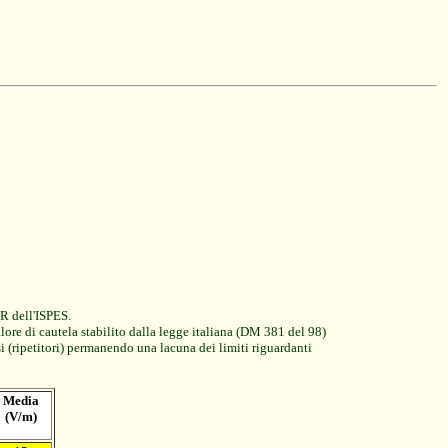
NR dell'ISPES.
alore di cautela stabilito dalla legge italiana (DM 381 del 98)
ssi (ripetitori) permanendo una lacuna dei limiti riguardanti
Media
(V/m)