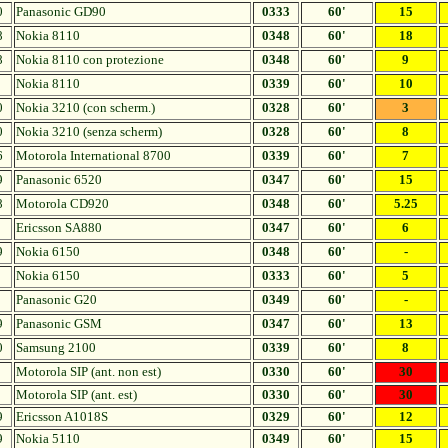
0
Panasonic GD90
0333
60'
15
8
Nokia 8110
0348
60'
18
8
Nokia 8110 con protezione
0348
60'
9
Nokia 8110
0339
60'
10
0
Nokia 3210 (con scherm.)
0328
60'
3
0
Nokia 3210 (senza scherm)
0328
60'
8
6
Motorola International 8700
0339
60'
7
9
Panasonic 6520
0347
60'
15
8
Motorola CD920
0348
60'
5.25
Ericsson SA880
0347
60'
6
9
Nokia 6150
0348
60'
-
Nokia 6150
0333
60'
5
Panasonic G20
0349
60'
-
9
Panasonic GSM
0347
60'
13
0
Samsung 2100
0339
60'
8
Motorola SIP (ant. non est)
0330
60'
30
Motorola SIP (ant. est)
0330
60'
30
9
Ericsson A1018S
0329
60'
12
9
Nokia 5110
0349
60'
15