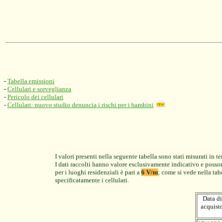
-
Tabella emissioni
-
Cellulari e sorveglianza
-
Pericolo dei cellulari
-
Cellulari: nuovo studio denuncia i rischi per i bambini
I valori presenti nella seguente tabella sono stati misurati i
I dati raccolti hanno valore esclusivamente indicativo e possono
per i luoghi residenziali è pari a
6 V/m
; come si vede nella tab
specificatamente i cellulari.
Data di
acquist