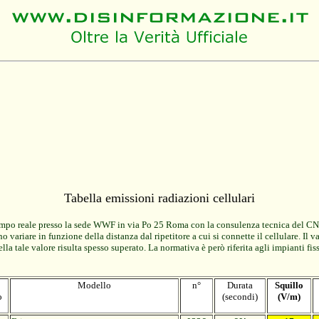
Tabella emissioni radiazioni cellulari
n tempo reale presso la sede WWF in via Po 25 Roma con la consulenza tecnica del C
 variare in funzione della distanza dal ripetitore a cui si connette il cellulare. Il v
ella tale valore risulta spesso superato. La normativa è però riferita agli impianti fi
Modello
n°
Durata
Squillo
o
(secondi)
(V/m)