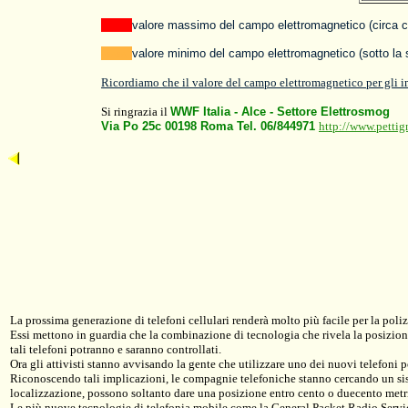
asasa
valore massimo del campo elettromagnetico (circa ci
asasa
valore minimo del campo elettromagnetico (sotto la 
Ricordiamo che il valore del campo elettromagnetico per gli imp
Si ringrazia il
WWF Italia - Alce - Settore Elettrosmog
Via Po 25c 00198 Roma Tel. 06/844971
http://www.pettig
La prossima generazione di telefoni cellulari renderà molto più facile per la polizia
Essi mettono in guardia che la combinazione di tecnologia che rivela la posizione, 
tali telefoni potranno e saranno controllati.
Ora gli attivisti stanno avvisando la gente che utilizzare uno dei nuovi telefoni
Riconoscendo tali implicazioni, le compagnie telefoniche stanno cercando un sis
localizzazione, possono soltanto dare una posizione entro cento o duecento metri.
Le più nuove tecnologie di telefonia mobile come la General Packet Radio Servi