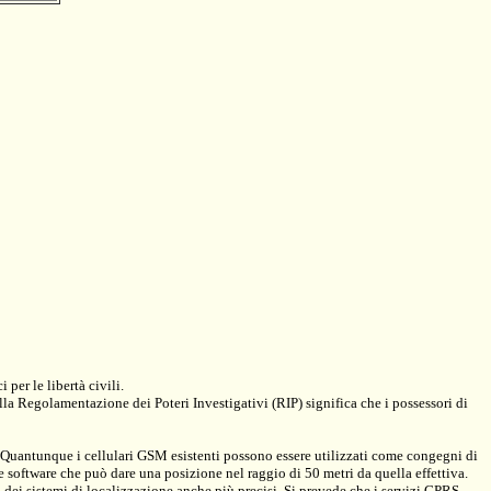
 per le libertà civili.
ulla Regolamentazione dei Poteri Investigativi (RIP) significa che i possessori di
 Quantunque i cellulari GSM esistenti possono essere utilizzati come congegni di
 software che può dare una posizione nel raggio di 50 metri da quella effettiva.
i sistemi di localizzazione anche più precisi. Si prevede che i servizi GPRS