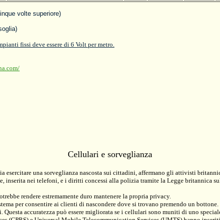
nque volte superiore)
soglia)
ianti fissi deve essere di 6 Volt per metro.
na.com/
Cellulari e sorveglianza
 esercitare una sorveglianza nascosta sui cittadini, affermano gli attivisti britannici
inserita nei telefoni, e i diritti concessi alla polizia tramite la Legge britannica s
 potrebbe rendere estremamente duro mantenere la propria privacy.
tema per consentire ai clienti di nascondere dove si trovano premendo un bottone.
 Questa accuratezza può essere migliorata se i cellulari sono muniti di uno speciale
ces (GPRS) e Universal Mobile Telecommunication Services (UMTS) hanno inseriti de