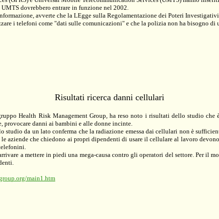
che UMTS dovrebbero entrare in funzione nel 2002.
Informazione, avverte che la LEgge sulla Regolamentazione dei Poteri Investigativi
izzare i telefoni come "dati sulle comunicazioni" e che la polizia non ha bisogno di
Risultati ricerca danni cellulari
uppo Health Risk Management Group, ha reso noto i risultati dello studio che è c
e, provocare danni ai bambini e alle donne incinte.
lo studio da un lato conferma che la radiazione emessa dai cellulari non è sufficient
e le aziende che chiedono ai propri dipendenti di usare il cellulare al lavoro devo
telefonini.
er arrivare a mettere in piedi una mega-causa contro gli operatori del settore. Per il 
denti.
group.org/main1.htm