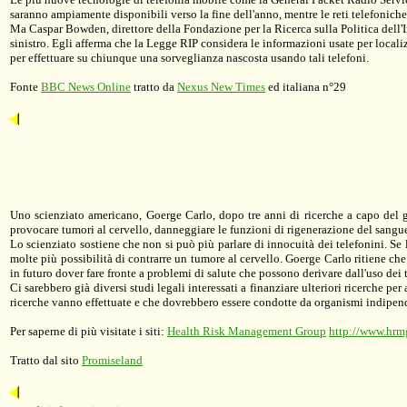
saranno ampiamente disponibili verso la fine dell'anno, mentre le reti telefoni
Ma Caspar Bowden, direttore della Fondazione per la Ricerca sulla Politica dell'
sinistro. Egli afferma che la Legge RIP considera le informazioni usate per local
per effettuare su chiunque una sorveglianza nascosta usando tali telefoni.
Fonte
BBC News Online
tratto da
Nexus New Times
ed italiana n°29
Uno scienziato americano, Goerge Carlo, dopo tre anni di ricerche a capo del gr
provocare tumori al cervello, danneggiare le funzioni di rigenerazione del sangu
Lo scienziato sostiene che non si può più parlare di innocuità dei telefonini. Se 
molte più possibilità di contrarre un tumore al cervello. Goerge Carlo ritiene ch
in futuro dover fare fronte a problemi di salute che possono derivare dall'uso dei 
Ci sarebbero già diversi studi legali interessati a finanziare ulteriori ricerche p
ricerche vanno effettuate e che dovrebbero essere condotte da organismi indipen
Per saperne di più visitate i siti:
Health Risk Management Group
http://www.hrm
Tratto dal sito
Promiseland