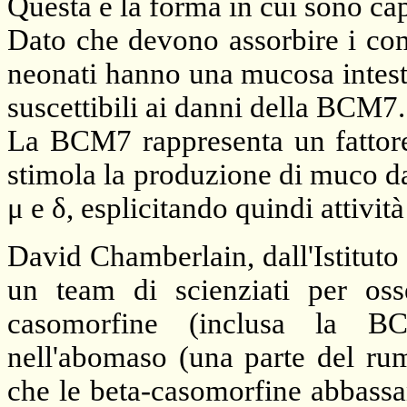
Questa è la forma in cui sono cap
Dato che devono assorbire i com
neonati hanno una mucosa intesti
suscettibili ai danni della BCM7.
La BCM7 rappresenta un fattore 
stimola la produzione di muco dal
μ e δ, esplicitando quindi attivit
David Chamberlain, dall'Istitut
un team di scienziati per os
casomorfine (inclusa la BC
nell'abomaso (una parte del rum
che le beta-casomorfine abbassan