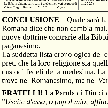
La Bibbia chiama santi tutti i credenti e i veri seguaci di
11:25-27)
Cristo (Leggi: Romani: 1:7; 1° Corinzi 1-2; ecc.)
CONCLUSIONE
– Quale sarà l
Romana dice che non cambia mai, e
nuove dottrine contrarie alla Bibbi
paganesimo.
La suddetta lista cronologica dell
preti che la loro religione sia quel
custodi fedeli della medesima. La v
trova nel Romanesimo, ma nel Va
FRATELLI!
La Parola di Dio ci 
"
Uscite d'essa, o popol mio; affinc