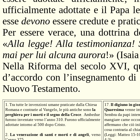
ufficialmente adottate e il Papa
esse
devono
essere credute e pratic
Per essere verace, una dottrina 
«
Alla legge! Alla testimonianza! 
mai per lui alcuna aurora
!» (Isaia
Nella Riforma del secolo XVI, qu
d’accordo con l’insegnamento di 
Nuovo Testamento.
1. Tra tutte le invenzioni umane praticate dalla Chiesa
17.
Il digiuno in gio
Romana e contrarie al Vangelo, le più antiche sono
la
Quaresima
venne im
preghiera per i morti e il segno della Croce
.
Ambedue
Sembra da papi inter
furono inventate verso l’anno 310. Furono ufficialmente
mangiare carne occor
adottate intorno al 500 dopo Cristo.
affermano che ciò ini
cosa contraria al chi
2.
La venerazione di santi e morti e di angeli
, verso
(Leggi: Matteo 15-10
l’anno 375.
4:3).