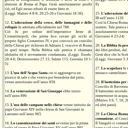
dintorni di Roma al Papa. Gesù assolutamente proibì
9).
ciò, ed Egli stesso rifiutò di essere fatto re.
(Leggi: Matteo 4:8-9; 20:25-26 e Giovanni 18:36).
25.
L’adorazione del
III nell’anno 1120.
12.
L’adorazione della croce, delle immagini e delle
Così la Chiesa Roman
reliquie
fu adottata ufficialmente nel 788.
uomini. Tale pratica è
Ciò fu per ordine dell’imperatrice Irene di
assolutamente contrar
Costantinopoli, che prima fece cavare gli occhi al
Giovanni 4:23-24)
proprio figlio Costantino IV, e poi convocò un concilio
della Chiesa per richiesta di Adriano I, vescovo di Roma
26.
La Bibbia fu pro
in quel tempo. Nella Bibbia tale pratica è chiamata
dei libri proibiti, d
idolatria ed è severamente condannata. (Leggi: Esodo:
Gesù dice che la Scrit
20:4-6; Deuteronomio 27:15; Salmo 115; Geremia 10:1-
(Leggi: Giovanni 5:3
5).
27.
Lo scapolare
fu 
13.
L’uso dell’Acqua Santa
cui si aggiungeva un
monaco carmelitano i
pizzico di sale e che veniva poi benedetta dal prete,
venne autorizzato nell’anno 850.
28.
Il battesimo per
Concilio di Ravenna
14.
La venerazione di San Giuseppe
ebbe inizio
Il battesimo secondo
nell’anno 890.
immersione in acqua, 
(Matteo 3:6, 7, 16; 
15.
L’uso delle campane nelle chiese
venne istituito da
ed altri passi)
papa Giovanni XIV nella chiesa di San Giovanni in
Laterano nell’anno 965.
29.
La Chiesa Romana
comunione
, al Conc
16.
La canonizzazione dei santi
avvenne per la prima
Il Vangelo ci comand
volta ad opera di Papa Giovanni XV nell’anno 995.
pane e col vino (Leg