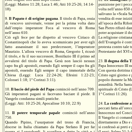
(Leggi: Matteo 11:28; Luca 1:46; Atti 10:25-26; 14:14-
punizione per i pecca
18).
volta nell’anno 850 
salivano la «Scala Sa
9.
Il Papato è di origine pagana
. Il titolo di Papa, ossia
vendita di esse inizi
di vescovo universale, venne per la prima volta dato
all’epoca della Rifo
dall’empio imperatore Foca al vescovo di Roma
San Pietro rifiutò d
nell’anno 610.
poter acquistare il d
Ciò egli fece per far dispetto al vescovo Ciriaco di
La religione cristia
Costantinopoli che lo aveva scomunicato per aver egli
dell’Evangelo è contr
fatto assassinare il suo predecessore, l’imperatore
protesta contro tale 
Maurizio. L’allora vescovo di Roma, Gregorio I, ricusò
Protestante del XVI s
il titolo, e fu il suo successore, Bonifazio III il primo ad
avvalersi del titolo di Papa. Gesù non lasciò nessun
23.
Il dogma della 
capo fra gli apostoli, essendo Egli sempre il capo fra gli
Papa Innocenzo III n
apostoli, essendo Egli sempre il capo immortale della
Con questa dottrina i
Chiesa (Leggi: Luca 22:24-26; Efesini 1:22-23;
Cristo ogni giorno e
Colossei 1:18; 1° Corinzi 3:11).
popolo durante la Me
assurdità. Nella Sant
10.
Il bacio del piede del Papa
cominciò nell’anno 709.
spirituale di Cristo
Gli imperatori pagani si facevano baciare il piede. Il
1° Corinzi 11:26).
Vangelo condanna simili pratiche.
(Leggi: Atti: 10:25-26; Apocalisse 10:10; 22:9)
24.
La confessione a
peccati fatta all’orec
11.
Il potere temporale papale
cominciò nell’anno
Innocenzo nel Concil
750.
Il Vangelo ci comanda
Quando Pipino, l’usurpatore del trono di Francia,
direttamente a Dio e
discese in Italia chiamato da Papa Stefano II per far
si confessò ai preti 
guerra ai Longobardi, li sconfisse e dette la città e i
(Leggi: Salmo 51:1-1