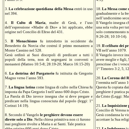
3.
La celebrazione quotidiana della Messa
entrò in uso
18.
La Messa come s
nel 394.
gradualmente e la fre
nell’undicesimo seco
4.
Il Culto di Maria
, madre di Gesù, e l’uso
Il Vangelo insegna che
dell’espressione «Madre di Dio» a lei applicato, ebbe
una sola volta per tu
origine nel Concilio di Efeso del 431.
solo commemorato ne
9:26-28; 10:10-14).
5.
Il Monachismo
fu introdotto in occidente da
Benedetto da Norcia che costruì il primo monastero a
19.
Il celibato dei p
Monte Cassino nel 528.
VII nell’anno 1079.
Gesù ordinò ai Suoi discepoli di predicare a tutti i
Il Vangelo invece in
popoli della terra, non di segregarsi in conventi o
avere moglie e figli,
monasteri (Matteo 10:5-8; 28:19-20; Marco 16:15-20)
prescrisse che i vesc
1° Timoteo 3:2, 5, 1
6.
La dottrina del Purgatorio
fu istituita da Gregorio
Magno verso l’anno 593.
20.
La Corona del 
l’eremita nell’anno 
7.
La lingua latina
come lingua di culto nella Chiesa fu
Questa fu copiata dai
imposta da Papa Gregorio I nell’anno 600 dopo Cristo.
preghiere è pratica 
La Parola di Dio invece insegna che si deve pregare e
da Cristo (Leggi: Ma
predicare nella lingua conosciuta dal popolo (leggi: 1°
Corinzi 14:19).
21.
La Inquisizione p
Concilio di Verona n
8. Secondo il Vangelo
le preghiere devono essere
Gesù condanna la vio
dirette solo a Dio
. Nella chiesa primitiva non ci furono
accettare la Sua relig
mai preghiere rivolte a Maria o ai Santi. Tale pratica
ebbe origine 600 anni dopo Cristo.
22.
Le Indulgenze
(c