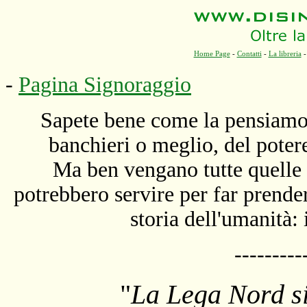
Home Page
-
Contatti
-
La libreria
-
Pagina Signoraggio
Sapete bene come la pensiamo: i
banchieri o meglio, del poter
Ma ben vengano tutte quelle 
potrebbero servire per far prender
storia dell'umanità:
---------
"
La Lega Nord
s