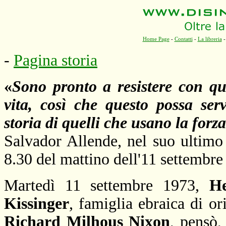
Home Page
-
Contatti
-
La libreria
-
Pagina storia
«
Sono pronto a resistere con qu
vita, così che questo possa ser
storia di quelli che usano la forz
Salvador Allende, nel suo ultimo
8.30 del mattino dell'11 settembre
Martedì 11 settembre 1973,
He
Kissinger
, famiglia ebraica di or
Richard Milhous Nixon
, pensò,