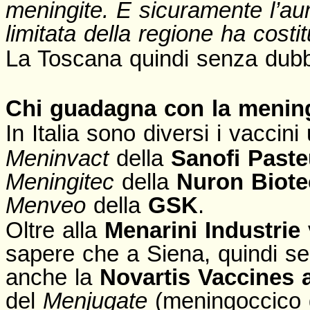
meningite. E sicuramente l’au
limitata della regione ha costi
La Toscana quindi senza dub
Chi guadagna con la menin
In Italia sono diversi i vaccini
Meninvact
della
Sanofi Past
Meningitec
della
Nuron Biote
Menveo
della
GSK
.
Oltre alla
Menarini Industrie
sapere che a Siena, quindi s
anche la
Novartis Vaccines 
del
Menjugate
(meningoccico 