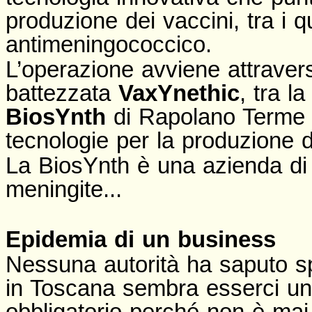
produzione dei vaccini, tra i q
antimeningococcico.
L’operazione avviene attravers
battezzata
VaxYnethic
, tra l
BiosYnth
di Rapolano Terme (
tecnologie per la produzione d
La BiosYnth è una azienda di r
meningite...
Epidemia di un business
Nessuna autorità ha saputo s
in Toscana sembra esserci un
obbligatorio perché non è mai s