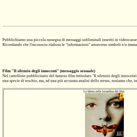
Pubblichiamo una piccola rassegna di messaggi subliminali inseriti in videocassett
Ricordando che l'inconscio elabora le "informazioni" attraverso simboli e/o immag
Film "Il silenzio degli innocenti" (messaggio sessuale)
Nel cartellone pubblicitario del famoso film intitolato "Il silenzio degli innocen
una specie di teschio, ma, ad una più accurata analisi dello stesso, notiamo che, in
La falena nella locandina del film