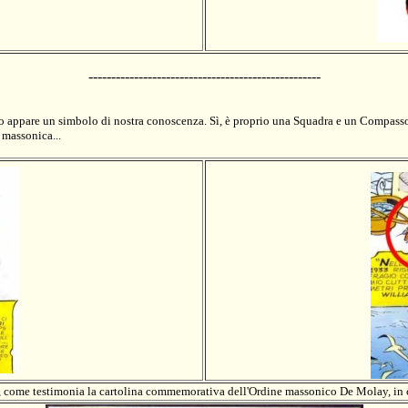
---------------------------------------------------
to appare un simbolo di nostra conoscenza. Sì, è proprio una Squadra e un Compasso. 
 massonica...
 come testimonia la cartolina commemorativa dell'Ordine massonico De Molay, in cui