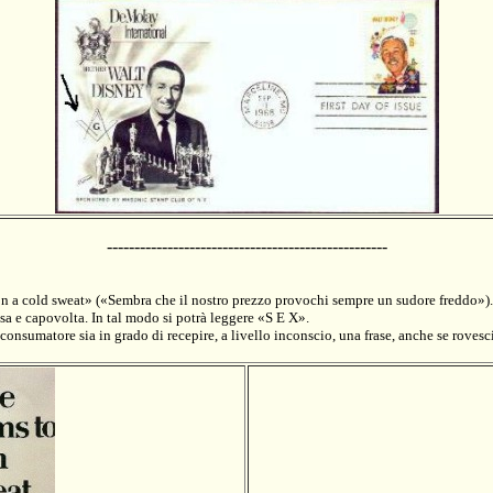
---------------------------------------------------
on a cold sweat» («Sembra che il nostro prezzo provochi sempre un sudore freddo»). 
ssa e capovolta. In tal modo si potrà leggere «S E X».
sumatore sia in grado di recepire, a livello inconscio, una frase, anche se rovescia