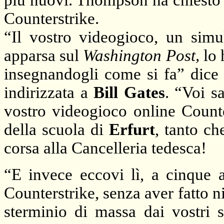
più nuovi. Thompson ha chiesto 
Counterstrike.
“Il vostro videogioco, un simul
apparsa sul
Washington Post,
lo 
insegnandogli come si fa” dice
indirizzata a
Bill Gates
. “Voi s
vostro videogioco online Counte
della scuola di
Erfurt
, tanto ch
corsa alla Cancelleria tedesca!
“E invece eccovi lì, a cinque a
Counterstrike, senza aver fatto n
sterminio di massa dai vostri s