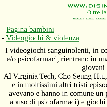
Home Page
-
Contatti
-
La libreria
-
Pagina bambini
-
Videogiochi & violenza
I videogiochi sanguinolenti, in c
e/o psicofarmaci, rientrano in una
giovani 
Al Virginia Tech, Cho Seung Hui,
e in moltissimi altri tristi epis
avevano e hanno in comune un pa
abuso di psicofarmaci) e gioch