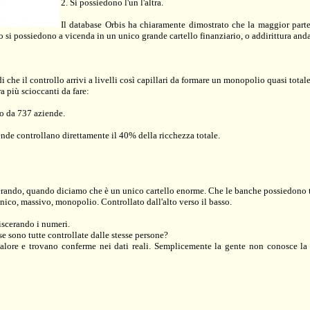
2. Si possiedono l'un l'altra.
Il database Orbis ha chiaramente dimostrato che la maggior parte
ndo si possiedono a vicenda in un unico grande cartello finanziario, o addirittura 
e il controllo arrivi a livelli così capillari da formare un monopolio quasi totale
a più scioccanti da fare:
to da 737 aziende.
de controllano direttamente il 40% della ricchezza totale.
ndo, quando diciamo che è un unico cartello enorme. Che le banche possiedono tutto, 
unico, massivo, monopolio. Controllato dall'alto verso il basso.
viscerando i numeri.
e sono tutte controllate dalle stesse persone?
valore e trovano conferme nei dati reali. Semplicemente la gente non conosce l