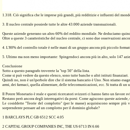
1.318. Ciò significa che le imprese più grandi, più redditizie e influenti del mo
3. Il nucleo centrale possiede tutte le altre 43.000 aziende transnazionali.
Queste aziende generano un altro 60% del reddito mondiale. Ne deduciamo quindi ch
Oltre a queste 3 caratteristiche del nucleo centrale, ci sono due osservazioni ancor
4. L'80% del controllo totale è nelle mani di un gruppo ancora più piccolo forma
5. Ultimo ma non meno importante: Spingendoci ancora più in alto, solo 147 azien
Conclusione
Sotto a questo paragrafo troverete la "top 50" della lista.
Come si può vedere da questo elenco, sono tutte banche o altri istituti finanziari.
Quindi no, non è un'iperbole dire che il sistema bancario è Uno. Non stiamo esagera
armi, dei farmaci, quella alimentare, delle telecomunicazioni, ecc. Si tratta di un 
Il Potere Monetario è reale e questi ricercatori svizzeri ci hanno fatto un favore s
Restano però ancora degli interrogativi da porsi: Come agiscono queste aziende, s
Le cosiddette "Teorie del complotto" (per le masse) acquisiscono sempre più 
sorprendente pensare ad un complotto per il dominio globale?
1 BARCLAYS PLC GB 6512 SCC 4.05
2 CAPITAL GROUP COMPANIES INC, THE US 6713 IN 6.66