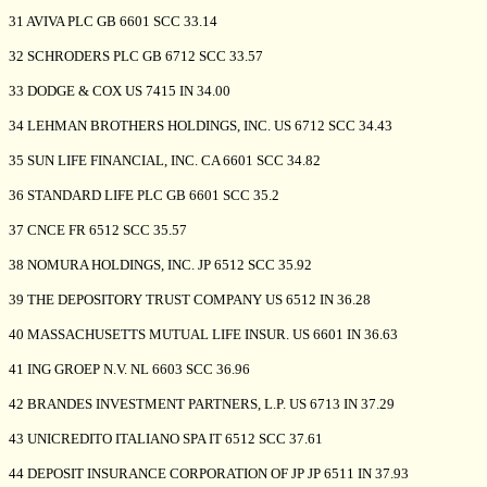
31 AVIVA PLC GB 6601 SCC 33.14
32 SCHRODERS PLC GB 6712 SCC 33.57
33 DODGE & COX US 7415 IN 34.00
34 LEHMAN BROTHERS HOLDINGS, INC. US 6712 SCC 34.43
35 SUN LIFE FINANCIAL, INC. CA 6601 SCC 34.82
36 STANDARD LIFE PLC GB 6601 SCC 35.2
37 CNCE FR 6512 SCC 35.57
38 NOMURA HOLDINGS, INC. JP 6512 SCC 35.92
39 THE DEPOSITORY TRUST COMPANY US 6512 IN 36.28
40 MASSACHUSETTS MUTUAL LIFE INSUR. US 6601 IN 36.63
41 ING GROEP N.V. NL 6603 SCC 36.96
42 BRANDES INVESTMENT PARTNERS, L.P. US 6713 IN 37.29
43 UNICREDITO ITALIANO SPA IT 6512 SCC 37.61
44 DEPOSIT INSURANCE CORPORATION OF JP JP 6511 IN 37.93