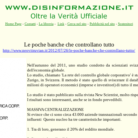
Home Page
-
Contatti
-
La libreria
-
Link
-
Cerca nel sito
-
Pubblicità nel sito
-
Sostenitori
Le poche banche che controllano tutto
http://www.neovitruvian.it/2012/07/26/le-poche-banche-che-controllano-tutto/
Nell'autunno del 2011, uno studio condotto da scienziati sviz
dell'economia globale.
Lo studio, chiamato 'La rete del controllo globale corporativo' è st
Zurigo, in Svizzera. Il metodo è stato quello di sviscerare il dat
milioni di operatori economici (imprese e investitori) di tutto il m
Lo studio è stato pubblicato sulla rivista New Scientist, molto ris
I risultati sono interessanti, anche se in fondo prevedibili.
MASSIVA CENTRALIZZAZIONE
Si evince che ci sono circa 43.000 aziende transnazionali secondo 
influenti Questo nucleo ha tre caratteristiche importanti.
1. Tra di loro, generano il 20% del reddito mondiale.