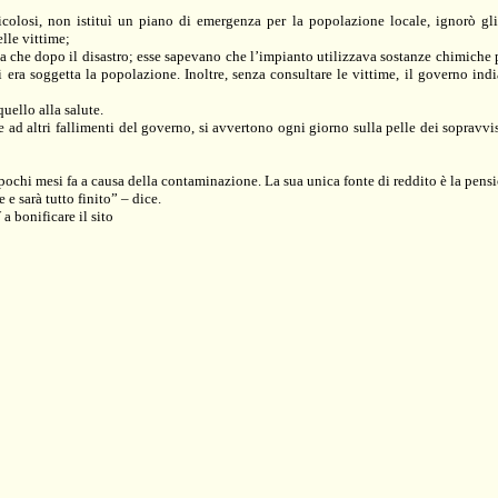
olosi, non istituì un piano di emergenza per la popolazione locale, ignorò gli 
lle vittime;
ma che dopo il disastro; esse sapevano che l’impianto utilizzava sostanze chimiche 
 cui era soggetta la popolazione. Inoltre, senza consultare le vittime, il gover
quello alla salute.
ad altri fallimenti del governo, si avvertono ogni giorno sulla pelle dei sopravvis
 pochi mesi fa a causa della contaminazione. La sua unica fonte di reddito è la pen
e sarà tutto finito” – dice.
 bonificare il sito