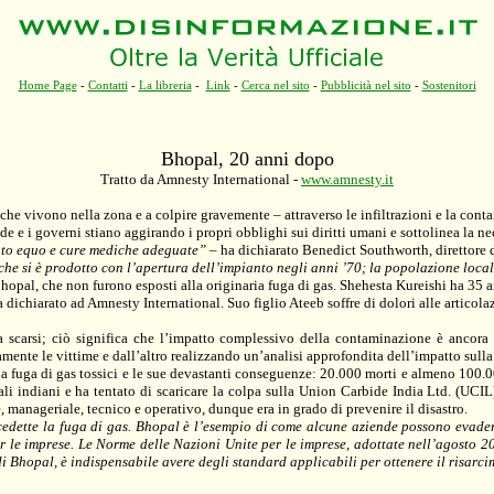
Home Page
-
Contatti
-
La libreria
-
Link
-
Cerca nel sito
-
Pubblicità nel sito
-
Sostenitori
Bhopal, 20 anni dopo
Tratto da Amnesty International
-
www.amnesty.it
che vivono nella zona e a colpire gravemente – attraverso le infiltrazioni e la cont
 i governi stiano aggirando i propri obblighi sui diritti umani e sottolinea la nece
nto equo e cure mediche adeguate”
– ha dichiarato Benedict Southworth, direttore
che si è prodotto con l’apertura dell’impianto negli anni ’70; la popolazione lo
opal, che non furono esposti alla originaria fuga di gas. Shehesta Kureishi ha 35 an
 ha dichiarato ad Amnesty International. Suo figlio Ateeb soffre di dolori alle arti
ra scarsi; ciò significa che l’impatto complessivo della contaminazione è ancora 
mente le vittime e dall’altro realizzando un’analisi approfondita dell’impatto sulla
r la fuga di gas tossici e le sue devastanti conseguenze: 20.000 morti e almeno 1
ali indiani e ha tentato di scaricare la colpa sulla Union Carbide India Ltd. (UCIL)
 manageriale, tecnico e operativo, dunque era in grado di prevenire il disastro.
cedette la fuga di gas. Bhopal è l’esempio di come alcune aziende possono evadere
er le imprese. Le Norme delle Nazioni Unite per le imprese, adottate nell’agosto 
di Bhopal, è indispensabile avere degli standard applicabili per ottenere il risarci