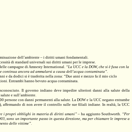
aminazione dell’ambiente – i diritti umani fondamentali.
ssità di standard universali sui diritti umani per le imprese.
 delle campagne di Amnesty International.
“La UCC e la DOW, che si è fusa con la
cale continua ancora ad ammalarsi a causa dell’acqua contaminata”
.
ni e da dodici si è trasferita nella zona: “Due anni e mezzo fa il mio ciclo
colazioni. Entrambi hanno bevuto acqua contaminata.
sconosciuto. Il governo indiano deve impedire ulteriori danni alla salute della
 salute e sull’ambiente.
00.000 persone con danni permanenti alla salute. La DOW e la UCC negano entrambe
, affermando di non avere il controllo sulle sue filiali indiane. In realtà, la UCC
 i propri obblighi in materia di diritti umani”
– ha aggiunto Southworth.
“Per
2003, sono un importante passo in questa direzione, ma per chiamare le imprese a
mento delle vittime”
.