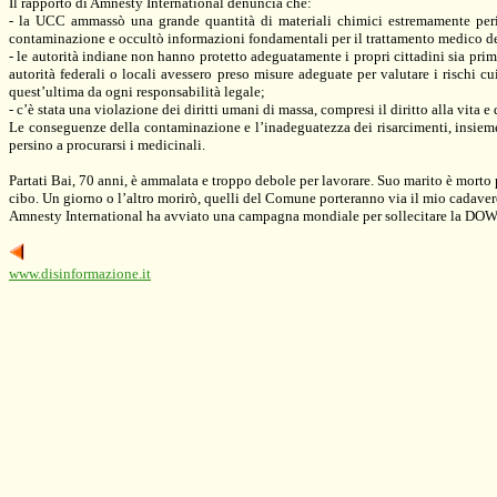
Il rapporto di Amnesty International denuncia che:
- la UCC ammassò una grande quantità di materiali chimici estremamente peric
contaminazione e occultò informazioni fondamentali per il trattamento medico de
- le autorità indiane non hanno protetto adeguatamente i propri cittadini sia pri
autorità federali o locali avessero preso misure adeguate per valutare i rischi
quest’ultima da ogni responsabilità legale;
- c’è stata una violazione dei diritti umani di massa, compresi il diritto alla vita e 
Le conseguenze della contaminazione e l’inadeguatezza dei risarcimenti, insieme 
persino a procurarsi i medicinali.
Partati Bai, 70 anni, è ammalata e troppo debole per lavorare. Suo marito è morto
cibo. Un giorno o l’altro morirò, quelli del Comune porteranno via il mio cadavere 
Amnesty International ha avviato una campagna mondiale per sollecitare la DOW a
www.disinformazione.it