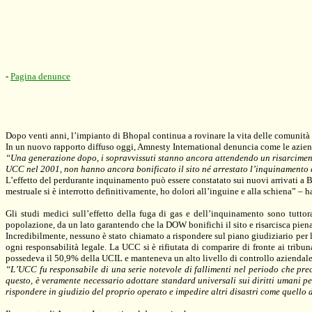
-
Pagina denunce
Dopo venti anni, l’impianto di Bhopal continua a rovinare la vita delle comunità 
In un nuovo rapporto diffuso oggi, Amnesty International denuncia come le aziende e
“Una generazione dopo, i sopravvissuti stanno ancora attendendo un risarcime
UCC nel 2001, non hanno ancora bonificato il sito né arrestato l’inquinamento 
L’effetto del perdurante inquinamento può essere constatato sui nuovi arrivati a Bh
mestruale si è interrotto definitivamente, ho dolori all’inguine e alla schiena” –
Gli studi medici sull’effetto della fuga di gas e dell’inquinamento sono tutto
popolazione, da un lato garantendo che la DOW bonifichi il sito e risarcisca piena
Incredibilmente, nessuno è stato chiamato a rispondere sul piano giudiziario pe
ogni responsabilità legale. La UCC si è rifiutata di comparire di fronte ai tribun
possedeva il 50,9% della UCIL e manteneva un alto livello di controllo aziendale,
“L’UCC fu responsabile di una serie notevole di fallimenti nel periodo che pre
questo, è veramente necessario adottare standard universali sui diritti umani p
rispondere in giudizio del proprio operato e impedire altri disastri come quello 