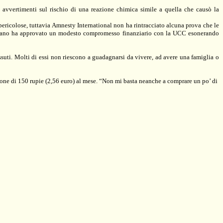
avvertimenti sul rischio di una reazione chimica simile a quella che causò la
pericolose, tuttavia Amnesty International non ha rintracciato alcuna prova che le
no indiano ha approvato un modesto compromesso finanziario con la UCC esonerando
suti. Molti di essi non riescono a guadagnarsi da vivere, ad avere una famiglia o
sione di 150 rupie (2,56 euro) al mese. “Non mi basta neanche a comprare un po’ di