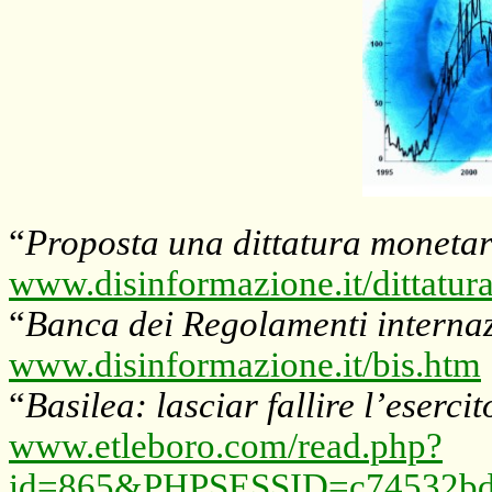
“
Proposta una dittatura monetar
www.disinformazione.it/dittatu
“
Banca dei Regolamenti internaz
www.disinformazione.it/bis.htm
“
Basilea: lasciar fallire l’esercit
www.etleboro.com/read.php?
id=865&PHPSESSID=c74532bdc