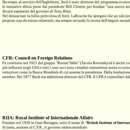
Da tempo al servizio dell'Inghilterra, Steil è stato direttore del programma econo
le iniziative allora prese dal presidente Bill Clinton per fondare “una nuova ar
diversi esponenti del governo di Tony Blair.
Nel denunciare la follia pericolosa di Steil, LaRouche ha spiegato che un tale pr
propone una divisione trilaterale, ma sempre secondo la ricetta dell'impero mondi
CFR: Council on Foreign Relations
Fu costituito nel 1921 dal gruppo "Round Table" (Tavola Rotonda) ed è anche conos
più influenti negli USA e tutti i suoi soci sono cittadini statunitensi senza eccezi
istituzioni come la Banca Mondiale di cui assume la presidenza. Dalla fondazione
membro. Nel 1977 Bush era addirittura direttore del CFR. Il CFR è controllato dal
RIIA: Royal Institute of Internationale Affairs
Fondato nel 1920 in Gran Bretagna, sotto il nome di “
British Institute of Interna
Si tratta, assieme al C.F.R., il governo ombra mondiale.