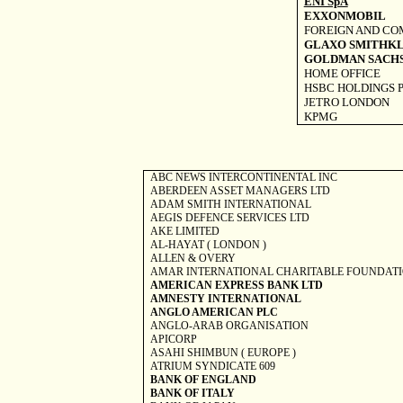
ENI SpA
EXXONMOBIL
FOREIGN AND C
GLAXO SMITHKL
GOLDMAN SACHS
HOME OFFICE
HSBC HOLDINGS 
JETRO
LONDON
KPMG
ABC NEWS INTERCONTINENTAL INC
ABERDEEN ASSET MANAGERS LTD
ADAM SMITH INTERNATIONAL
AEGIS DEFENCE SERVICES LTD
AKE LIMITED
AL-HAYAT (
LONDON
)
ALLEN & OVERY
AMAR INTERNATIONAL CHARITABLE FOUNDAT
AMERICAN EXPRESS BANK LTD
AMNESTY INTERNATIONAL
ANGLO AMERICAN PLC
ANGLO-ARAB ORGANISATION
APICORP
ASAHI SHIMBUN (
EUROPE
)
ATRIUM SYNDICATE 609
BANK OF
ENGLAND
BANK OF
ITALY