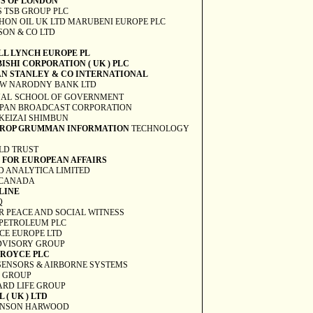
S OF LONDON
 TSB GROUP PLC
ON OIL UK LTD MARUBENI EUROPE PLC
ON & CO LTD
LL LYNCH EUROPE PL
ISHI CORPORATION (
UK
) PLC
N STANLEY & CO INTERNATIONAL
W NARODNY BANK LTD
NAL
SCHOOL
OF GOVERNMENT
PAN BROADCAST CORPORATION
KEIZAI SHIMBUN
ROP GRUMMAN INFORMATION
TECHNOLOGY
LD TRUST
 FOR EUROPEAN AFFAIRS
 ANALYTICA LIMITED
-CANADA
LINE
Q
 PEACE AND SOCIAL WITNESS
PETROLEUM PLC
CE EUROPE LTD
DVISORY GROUP
-ROYCE PLC
SENSORS & AIRBORNE SYSTEMS
 GROUP
RD LIFE GROUP
 (
UK
) LTD
ENSON HARWOOD