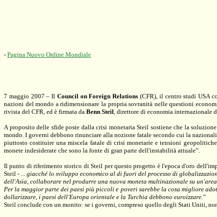
-
Pagina Nuovo Ordine Mondiale
7 maggio 2007 – Il
Council on Foreign Relations
(CFR), il centro studi USA co
nazioni del mondo a ridimensionare la propria sovranità nelle questioni econom
rivista del CFR, ed è firmata da
Benn Steil
, direttore di economia internazionale d
A proposito delle sfide poste dalla crisi monetaria Steil sostiene che la soluzione
mondo. I governi debbono rinunciare alla nozione fatale secondo cui la nazionali
piuttosto costituire una miscela fatale di crisi monetarie e tensioni geopolitic
monete indesiderate che sono la fonte di gran parte dell'instabilità attuale”.
Il punto di riferimento storico di Steil per questo progetto è l'epoca d'oro dell'im
Steil -
... giacché lo sviluppo economico al di fuori del processo di globalizzazio
dell'Asia, collaborare nel produrre una nuova moneta multinazionale su un'area
Per la maggior parte dei paesi più piccoli e poveri sarebbe la cosa migliore adot
dollarizzare, i paesi dell'Europa orientale e
la Turchia
debbono euroizzare
.”
Steil conclude con un monito: se i governi, compreso quello degli Stati Uniti, non