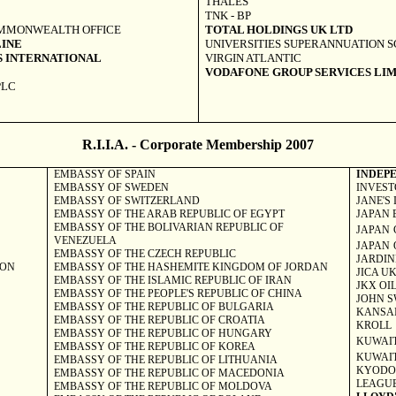
THALES
TNK - BP
OMMONWEALTH OFFICE
TOTAL HOLDINGS UK LTD
INE
UNIVERSITIES SUPERANNUATION 
 INTERNATIONAL
VIRGIN
ATLANTIC
VODAFONE GROUP SERVICES LI
PLC
R.I.I.A. - Corporate Membership 2007
EMBASSY OF
SPAIN
INDEP
EMBASSY OF
SWEDEN
INVEST
EMBASSY OF
SWITZERLAND
JANE'S
EMBASSY OF THE
ARAB
REPUBLIC
OF
EGYPT
JAPAN 
EMBASSY OF THE
BOLIVARIAN
REPUBLIC
OF
JAPAN
VENEZUELA
JAPAN
EMBASSY OF THE
CZECH REPUBLIC
JARDIN
ION
EMBASSY OF THE
HASHEMITE
KINGDOM
OF
JORDAN
JICA
U
EMBASSY OF THE ISLAMIC
REPUBLIC
OF
IRAN
JKX OI
EMBASSY OF THE PEOPLE'S REPUBLIC OF
CHINA
JOHN S
EMBASSY OF THE
REPUBLIC
OF
BULGARIA
KANSAI
EMBASSY OF THE
REPUBLIC
OF
CROATIA
KROLL
EMBASSY OF THE
REPUBLIC
OF
HUNGARY
KUWAI
EMBASSY OF THE
REPUBLIC
OF
KOREA
KUWAI
EMBASSY OF THE
REPUBLIC
OF
LITHUANIA
KYODO
EMBASSY OF THE
REPUBLIC
OF
MACEDONIA
LEAGUE
EMBASSY OF THE
REPUBLIC
OF
MOLDOVA