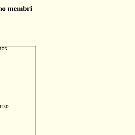
sono membri
ION
ITED