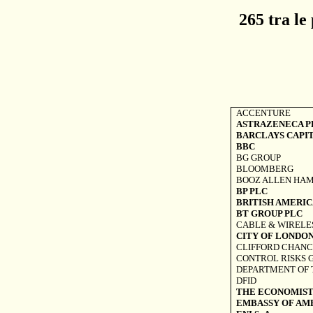
265 tra le
ACCENTURE
ASTRAZENECA P
BARCLAYS CAPI
BBC
BG GROUP
BLOOMBERG
BOOZ ALLEN HAM
BP PLC
BRITISH AMERI
BT GROUP PLC
CABLE & WIRELE
CITY OF
LONDO
CLIFFORD CHANC
CONTROL RISKS 
DEPARTMENT OF 
DFID
THE
ECONOMIS
EMBASSY OF
AM