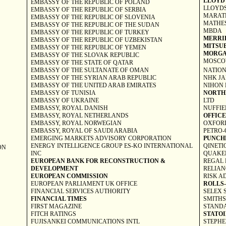
LLOYD'
EMBASSY OF THE
REPUBLIC
OF
POLAND
LLOYDS
EMBASSY OF THE
REPUBLIC
OF
SERBIA
MARATH
EMBASSY OF THE
REPUBLIC
OF
SLOVENIA
MATHES
EMBASSY OF THE REPUBLIC OF THE
SUDAN
MBDA
EMBASSY OF THE
REPUBLIC
OF
TURKEY
MERRI
EMBASSY OF THE
REPUBLIC
OF
UZBEKISTAN
MITSUB
EMBASSY OF THE
REPUBLIC
OF
YEMEN
MORGA
EMBASSY OF THE
SLOVAK
REPUBLIC
MOSCO
EMBASSY OF THE STATE OF
QATAR
EMBASSY OF THE SULTANATE OF
OMAN
NATIO
EMBASSY OF THE SYRIAN ARAB REPUBLIC
NHK JA
EMBASSY OF THE UNITED ARAB EMIRATES
NIHON 
EMBASSY OF
TUNISIA
NORTH
EMBASSY OF
UKRAINE
LTD
EMBASSY, ROYAL DANISH
NUFFIE
EMBASSY, ROYAL
NETHERLANDS
OFFICE
EMBASSY, ROYAL NORWEGIAN
OXFORD
EMBASSY, ROYAL OF
SAUDI ARABIA
PETRO
EMERGING MARKETS ADVISORY CORPORATION
PUNCH
ENERGY INTELLIGENCE GROUP ES-KO INTERNATIONAL
QINETI
ON
INC
QUAKER
EUROPEAN BANK FOR RECONSTRUCTION &
REGAL 
DEVELOPMENT
RELIAN
EUROPEAN COMMISSION
RISK A
EUROPEAN PARLIAMENT
UK
OFFICE
ROLLS
FINANCIAL SERVICES AUTHORITY
SELEX 
FINANCIAL TIMES
SMITHS
FIRST MAGAZINE
STANDA
FITCH RATINGS
STATOIL
FUJISANKEI COMMUNICATIONS INTL
STEPH