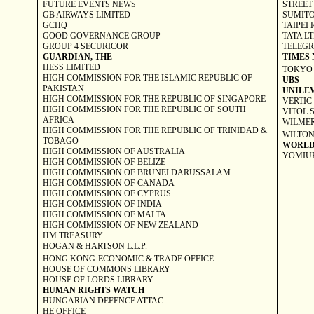
FUTURE EVENTS NEWS
STREET
GB AIRWAYS LIMITED
SUMITO
GCHQ
TAIPEI
GOOD GOVERNANCE GROUP
TATA L
GROUP 4 SECURICOR
TELEGR
GUARDIAN, THE
TIMES 
HESS LIMITED
TOKYO
HIGH COMMISSION FOR THE ISLAMIC
REPUBLIC
OF
UBS
PAKISTAN
UNILE
HIGH COMMISSION FOR THE
REPUBLIC
OF
SINGAPORE
VERTIC
HIGH COMMISSION FOR THE
REPUBLIC
OF
SOUTH
VITOL 
AFRICA
WILME
HIGH COMMISSION FOR THE REPUBLIC OF TRINIDAD &
WILTO
TOBAGO
WORLD
HIGH COMMISSION OF
AUSTRALIA
YOMIU
HIGH COMMISSION OF
BELIZE
HIGH COMMISSION OF
BRUNEI
DARUSSALAM
HIGH COMMISSION OF
CANADA
HIGH COMMISSION OF
CYPRUS
HIGH COMMISSION OF
INDIA
HIGH COMMISSION OF
MALTA
HIGH COMMISSION OF
NEW ZEALAND
HM TREASURY
HOGAN & HARTSON L.L.P.
HONG KONG
ECONOMIC & TRADE OFFICE
HOUSE OF COMMONS LIBRARY
HOUSE OF LORDS LIBRARY
HUMAN RIGHTS WATCH
HUNGARIAN DEFENCE ATTAC
HE OFFICE