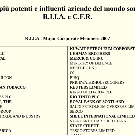
 più potenti e influenti aziende del mondo 
R.I.I.A. e C.F.R.
R.I.I.A - Major Corporate Members 2007
KUWAIT PETROLEUM CORPORAT
LC
LEHMAN BROTHERS
TAL
MERCK & CO INC
MINISTRY OF DEFENCE
NESTLE (
UK
)
O2
ILTON
PJHQ
PRICEWATERHOUSECOOPERS
CAN TOBACCO
REUTERS LIMITED
RINKU OF LONDON PLC
SS PLC
RIO TINTO PLC
N
, THE
ROYAL BANK OF
SCOTLAND
E
SAUDI PETROLEUM OVERSEAS LIM
GROUP
SERCO
TRADE AND INDUSTRY
SHELL INTERNATIONAL LIMITED
STANDARD CHARTERED BANK
T
STATE STREET
ERICA
TESCO STORES LIMITED