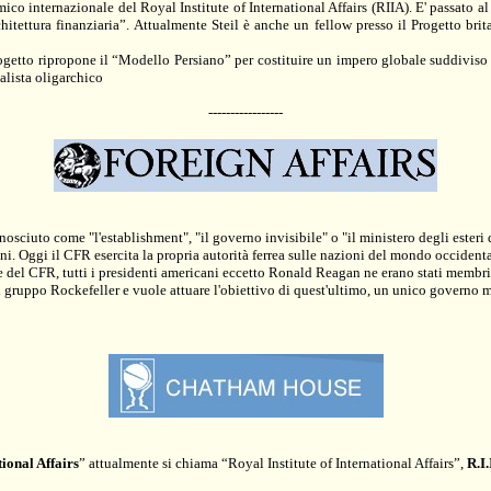
mico internazionale del Royal Institute of International Affairs (RIIA). E' passato
chitettura finanziaria”. Attualmente Steil è anche un fellow presso il Progetto b
ogetto ripropone il “Modello Persiano” per costituire un impero globale suddiviso i
alista oligarchico
-----------------
ciuto come "l'establishment", "il governo invisibile" o "il ministero degli esteri
oni. Oggi il CFR esercita la propria autorità ferrea sulle nazioni del mondo occidenta
 del CFR, tutti i presidenti americani eccetto Ronald Reagan ne erano stati membri 
 gruppo Rockefeller e vuole attuare l'obiettivo di quest'ultimo, un unico governo 
tional Affairs
” attualmente si chiama “Royal Institute of International Affairs”,
R
.
I
.