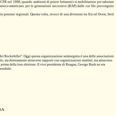
 al CFR nel 1998, quando ambienti di potere britannici si mobilitarono per sabotare
ritannico-americano per le generazioni successive (BAP) dalle cui file provengono
n potenze regionali. Questa volta, invece di una divisione tra Est ed Ovest, Steil
 dei Rockefeller". Oggi questa organizzazione semisegreta è una delle associazioni
le, sia direttamente attraverso rapporti con organizzazioni similari, sia attraverso
prima della loro elezione. Il vice presidente di Reagan, George Bush ne era
mondiale.
I
.
A
.