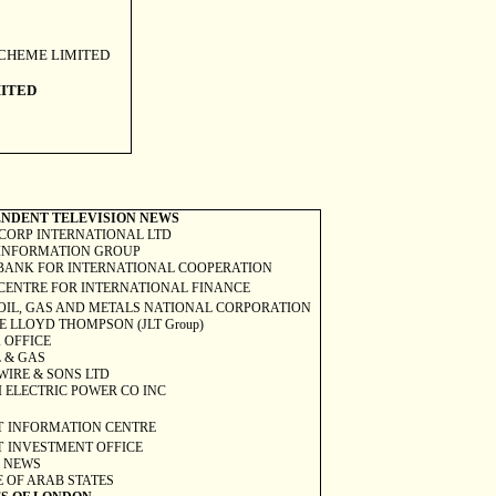
SCHEME LIMITED
MITED
ENDENT TELEVISION NEWS
CORP INTERNATIONAL LTD
 INFORMATION GROUP
BANK FOR INTERNATIONAL COOPERATION
CENTRE FOR INTERNATIONAL FINANCE
OIL, GAS AND METALS NATIONAL CORPORATION
E LLOYD THOMPSON (JLT Group)
K
OFFICE
L & GAS
WIRE & SONS LTD
 ELECTRIC POWER CO INC
T
INFORMATION CENTRE
T
INVESTMENT OFFICE
 NEWS
 OF ARAB STATES