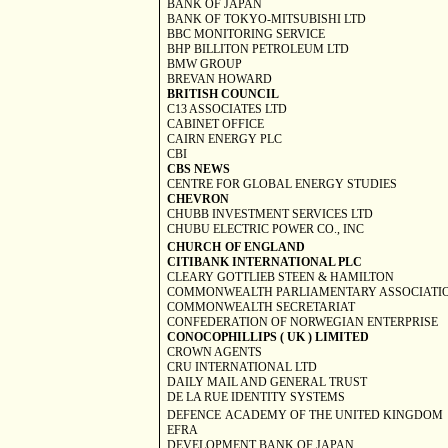
BANK OF
JAPAN
BANK OF TOKYO-MITSUBISHI LTD
BBC MONITORING SERVICE
BHP BILLITON PETROLEUM LTD
BMW GROUP
BREVAN HOWARD
BRITISH COUNCIL
C13 ASSOCIATES LTD
CABINET OFFICE
CAIRN ENERGY PLC
CBI
CBS NEWS
CENTRE FOR GLOBAL ENERGY STUDIES
CHEVRON
CHUBB INVESTMENT SERVICES LTD
CHUBU ELECTRIC POWER CO., INC
CHURCH
OF
ENGLAND
CITIBANK INTERNATIONAL PLC
CLEARY GOTTLIEB STEEN & HAMILTON
COMMONWEALTH PARLIAMENTARY ASSOCIATI
COMMONWEALTH SECRETARIAT
CONFEDERATION OF NORWEGIAN
ENTERPRISE
CONOCOPHILLIPS (
UK
) LIMITED
CROWN AGENTS
CRU INTERNATIONAL LTD
DAILY MAIL AND GENERAL TRUST
DE
LA RUE IDENTITY
SYSTEMS
DEFENCE
ACADEMY
OF THE
UNITED KINGDOM
EFRA
DEVELOPMENT BANK OF
JAPAN