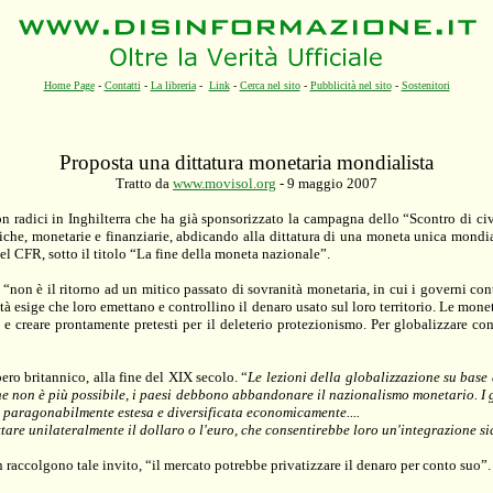
Home Page
-
Contatti
-
La libreria
-
Link
-
Cerca nel sito
-
Pubblicità nel sito
-
Sostenitori
Proposta una dittatura monetaria mondialista
Tratto da
www.movisol.org
- 9 maggio 2007
n radici in Inghilterra che ha già sponsorizzato la campagna dello “Scontro di civ
iche, monetarie e finanziarie, abdicando alla dittatura di una moneta unica mond
el CFR, sotto il titolo “La fine della moneta nazionale”.
 “non è il ritorno ad un mitico passato di sovranità monetaria, in cui i governi con
tà esige che loro emettano e controllino il denaro usato sul loro territorio. Le mo
he e creare prontamente pretesti per il deleterio protezionismo. Per globalizzare 
pero britannico, alla fine del XIX secolo. “
Le lezioni della globalizzazione su bas
ne non è più possibile, i paesi debbono abbandonare il nazionalismo monetario. I g
 paragonabilmente estesa e diversificata economicamente....
tare unilateralmente il dollaro o l'euro, che consentirebbe loro un'integrazione s
 raccolgono tale invito, “il mercato potrebbe privatizzare il denaro per conto suo”.