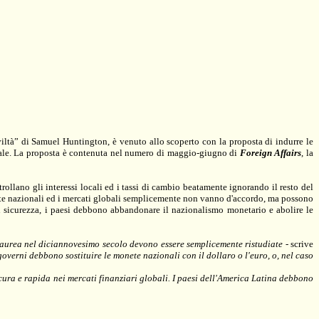
iltà” di Samuel Huntington, è venuto allo scoperto con la proposta di indurre le
iale. La proposta è contenuta nel numero di maggio-giugno di
Foreign Affairs
, la
trollano gli interessi locali ed i tassi di cambio beatamente ignorando il resto del
nete nazionali ed i mercati globali semplicemente non vanno d'accordo, ma possono
con sicurezza, i paesi debbono abbandonare il nazionalismo monetario e abolire le
e aurea nel diciannovesimo secolo devono essere semplicemente ristudiate
- scrive
overni debbono sostituire le monete nazionali con il dollaro o l'euro, o, nel caso
icura e rapida nei mercati finanziari globali. I paesi dell'America Latina debbono