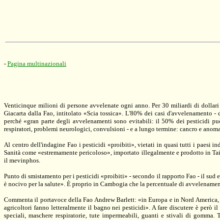
-
Pagina multinazionali
Venticinque milioni di persone avvelenate ogni anno. Per 30 miliardi di dollari
Giacarta dalla Fao, intitolato «Scia tossica». L'80% dei casi d'avvelenamento - d
perché «gran parte degli avvelenamenti sono evitabili: il 50% dei pesticidi può
respiratori, problemi neurologici, convulsioni - e a lungo termine: cancro e anoma
Al centro dell'indagine Fao i pesticidi «proibiti», vietati in quasi tutti i paesi
Sanità come «estremamente pericoloso», importato illegalmente e prodotto in Tai
il mevinphos.
Punto di smistamento per i pesticidi «proibiti» - secondo il rapporto Fao - il sud
è nocivo per la salute». È proprio in Cambogia che la percentuale di avvelenamen
Commenta il portavoce della Fao Andrew Barlett: «in Europa e in Nord America, il 
agricoltori fanno letteralmente il bagno nei pesticidi». A fare discutere è però i
speciali, maschere respiratorie, tute impermeabili, guanti e stivali di gomma. 