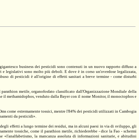
 gigantesco business dei pesticidi sono contenuti in un nuovo rapporto diffuso a
ri e legislativi sono molto più deboli. E dove è in corso un'overdose legalizzata,
o di pesticidi è all'origine di effetti sanitari a breve termine - come disturbi
 il parathion metile, organofosfato classificato dall'Organizzazione Mondiale della
nche il methamidophos, venduto dalla Bayer con il nome Monitor, il monoctophos e
ll'Oms come estremamente tossici, mentre l'84% dei pesticidi utilizzati in Cambogia
namenti da pesticidi».
li effetti a lungo termine dei residui, ma in alcuni paesi in via di sviluppo, gli
remamente tossiche, come il parathion metile, richiederebbe - dice la Fao - schermi
se «l'analfabetismo, la mancanza assoluta di informazioni sanitarie, e abitudini