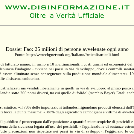
Dossier Fao: 25 milioni di persone avvelenate ogni anno
Fonte: http://www.cbgnetwork.org/Italiano/Articoli/articoli.html
 di fatturato annuo, in mano a 10 multinazionali. I costi umani ed economici del
enuncia l'indagine - avviene nei paesi in via di sviluppo, dove i controlli sanita
 essere eliminato senza conseguenze sulla produzione mondiale alimentare». L'abus
lie al sistema endocrino.
 industrializzati ma venduti liberamente in quelli in via di sviluppo: al primo posto
landia sotto 200 nomi diversi, tra cui quello di folidol (marchio Bayer). Fatali a
 est asiatico: «il 73% delle importazioni tailandesi riguardano prodotti elencati da
ti tocca la punta massima: «l'88% degli agricoltori cambogiani è vittima di avvele
pubblico è preoccupato dall'esposizione a quantità microscopiche di pesticidi e deg
l tema della sicurezza legata all'uso dei pesticidi: «l'applicazione di sostanze est
Tutte precauzioni non rispettate nei paesi in via di sviluppo». Peggiorano le co