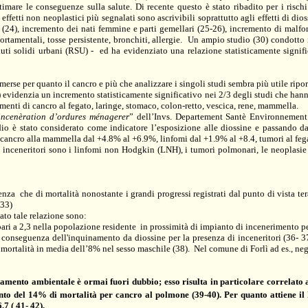
stimare le conseguenze sulla salute. Di recente questo è stato ribadito per i ris
 effetti non neoplastici più segnalati sono ascrivibili soprattutto agli effetti di dio
ni (24), incremento dei nati femmine e parti gemellari (25-26), incremento di mal
tamentali, tosse persistente, bronchiti, allergie.
Un ampio studio (30) condotto
iuti solidi urbani (RSU) -
ed ha evidenziato una relazione
statisticamente
signif
merse per quanto il cancro e più che analizzare i singoli studi sembra più utile ripo
31) evidenzia un incremento statisticamente significativo nei 2/3 degli studi che han
menti di cancro al fegato, laringe, stomaco, colon-retto, vescica, rene, mammella.
’incenèration d’ordures ménagerer
” dell’Invs.
Departement Santè Environnement 
dio è stato considerato come indicatore l’esposizione alle diossine e passando d
cancro alla mammella dal +4.8% al +6.9%, linfomi dal +1.9% al +8.4, tumori al feg
inceneritori sono i linfomi non Hodgkin (LNH), i tumori polmonari, le neoplasie in
nza che di mortalità nonostante i grandi progressi registrati dal punto di vista ter
 33)
ato tale relazione sono:
ri a 2,3 nella popolazione residente in prossimità di impianto di incenerimento per 
 conseguenza dell'inquinamento da diossine per la presenza di inceneritori (36- 37
mortalità in media dell’8% nel sesso maschile (38).
Nel comune di Forlì ad es., ne
amento ambientale è ormai fuori dubbio; esso risulta in particolare correlato all
to del 14% di mortalità per cancro al polmone (39-40). Per quanto attiene il 
.7 ( 41- 42).