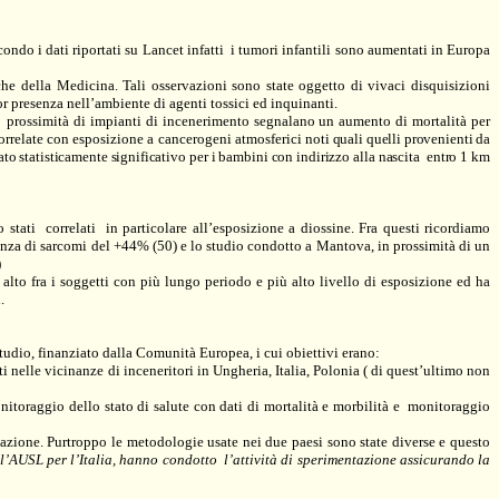
ondo i dati riportati su Lancet infatti
i tumori infantili sono aumentati in Europa
iche della Medicina. Tali osservazioni sono state oggetto di vivaci disquisizioni
r presenza nell’ambiente di agenti tossici ed inquinanti.
prossimità di impianti di incenerimento segnalano un aumento di mortalità per
correlate con esposizione a cancerogeni atmosferici noti
quali quelli provenienti da
ato statisticamente significativo per i bambini con indirizzo alla nascita
entro
1 km
 stati
correlati
in particolare all’esposizione a diossine. Fra questi ricordiamo
denza di sarcomi del +44% (50) e lo studio condotto a Mantova, in prossimità di un
)
 alto fra i soggetti con più lungo periodo e più alto livello di esposizione ed ha
.
studio, finanziato dalla Comunità Europea, i cui obiettivi erano:
tti nelle vicinanze di inceneritori in Ungheria, Italia, Polonia ( di quest’ultimo non
itoraggio dello stato di salute con dati di mortalità e morbilità e
monitoraggio
upazione. Purtroppo le metodologie usate nei due paesi sono state diverse e questo
 l’AUSL per l’Italia, hanno condotto
l’attività di sperimentazione assicurando la