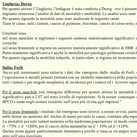
Ungheria: Dorog
Per quanto attiene l’ Ungheria, l’indagine è stata condotta a Dorog - ove è presente
impianto attraverso l’analisi di dati di mortalità e morbidità. Le analisi sono stat
Per quanto riguarda la mortalità sono state analizzate le seguenti cause:
Tutte le cause, tutti i tumori, cancro al polmone, leucemie, cancro al colon-retto,
I risultati sono:
nel sesso maschile si registrano i seguenti aumenti statisticamente significati
croniche.
nel sesso femminile si registra un aumento statisticamente significativo di SMR
Particolarmente significativa è anche la mortalità per patologie polmonari cronic
Per quanto riguarda la morbilità infantile, in particolare, si registra un increment
Italia: Forlì
Ancor più interessanti sono tuttavia i dati che emergono dallo studio di Forli
l’esposizione a metalli pesanti (stimata con un modello matematico) della popol
tutti i tumori e per singole neoplasie), di incidenza per i tumori ed i
ricoveri ospe
Per il sesso maschile
non emergono differenze per quanto attiene la mortalità co
significativo pari a
2.07
nel terzo livello di esposizione. Si fa notare comunque ch
BPCO e asma negli uomini residenti nell’area più vicina agli impianti”
Per il sesso femminile
i risultati che emergono sono invece, a nostro avviso, partic
nelle donne un aumento del
rischio di morte per tutte le cause, correlato alla esp
La mortalità per tutti tumori aumenta nella medesima popolazione in modo coerent
il
+75%
e il
+188%, per il cancro della mammella tra il + 10% ed il +116%
.
Questa stima appare particolarmente drammatica perché si basa su un ampio numer
anni nell’area inquinata.