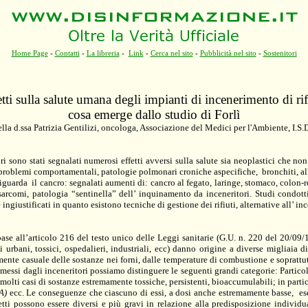
Home Page
-
Contatti
-
La libreria
-
Link
-
Cerca nel sito
-
Pubblicità nel sito
-
Sostenitori
tti sulla salute umana degli impianti di incenerimento di rif
cosa emerge dallo studio di Forlì
lla d.ssa Patrizia Gentilizi, oncologa, Associazione del Medici per l'Ambiente, I.S.D
i sono stati segnalati numerosi effetti avversi sulla salute sia neoplastici che no
 problemi comportamentali, patologie polmonari croniche aspecifiche,
bronchiti, al
riguarda
il cancro: segnalati aumenti di: cancro al fegato, laringe, stomaco, colon-r
sarcomi, patologia “sentinella” dell’ inquinamento da inceneritori.
Studi condott
 ingiustificati in quanto esistono tecniche di gestione dei rifiuti, alternative all’ i
n base all’articolo 216 del testo unico delle Leggi sanitarie (G.U. n. 220 del
20/09/
i urbani, tossici, ospedalieri, industriali, ecc) danno origine a diverse migliaia 
nte casuale delle sostanze nei forni, dalle temperature di combustione e soprattutt
messi dagli inceneritori possiamo distinguere le seguenti grandi categorie: Particola
n molti casi di sostanze estremamente tossiche, persistenti, bioaccumulabili; in partic
PA)
ecc. Le conseguenze che ciascuno di essi, a dosi anche estremamente basse,
es
fetti possono essere diversi e più gravi in relazione alla predisposizione individua