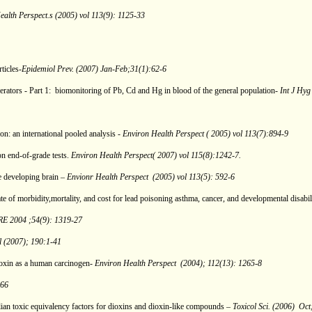
ealth Perspect.s (2005) vol 113(9): 1125-33
ticles-
Epidemiol Prev. (2007) Jan-Feb;31(1):62-6
erators - Part 1:
biomonitoring of Pb, Cd and Hg in blood of the general population-
Int J Hyg
on: an international pooled analysis -
Environ Health Perspect ( 2005) vol 113(7):894-9
n end-of-grade tests.
Environ Health Perspect( 2007) vol 115(8):1242-7.
e developing brain –
Envionr Health Perspect
(2005) vol 113(5): 592-6
ate of morbidity,mortality, and cost for lead poisoning asthma, cancer, and developmental disabil
2004 ;54(9): 1319-27
l (2007); 190:1-41
dioxin as a human carcinogen-
Environ Health Perspect
(2004); 112(13): 1265-8
566
n toxic equivalency factors for dioxins and dioxin-like compounds –
Toxicol Sci. (2006)
Oct