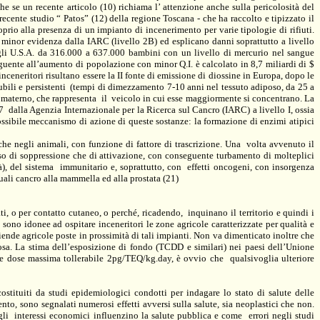
he se un recente articolo (10) richiama l’ attenzione anche sulla pericolosità del
 recente studio “ Patos” (12) della regione Toscana - che ha raccolto e tipizzato il
proprio alla presenza di un impianto di incenerimento per varie tipologie di rifiuti.
minor evidenza dalla IARC (livello 2B) ed esplicano danni soprattutto a livello
gli U.S.A. da
316.000 a
637.000 bambini con un livello di mercurio nel sangue
eguente all’aumento di popolazione con minor Q.I. è calcolato in 8,7 miliardi di $
inceneritori risultano essere
la II
fonte di emissione di diossine in Europa, dopo le
bili e persistenti
(tempi di dimezzamento 7-10 anni nel tessuto adiposo, da
25 a
e materno, che rappresenta
il
veicolo in cui esse maggiormente si concentrano. La
7
dalla Agenzia Internazionale per
la Ricerca
sul Cancro (IARC) a livello I, ossia
possibile meccanismo di azione di queste sostanze: la formazione di enzimi atipici
he negli animali, con funzione di fattore di trascrizione. Una
volta avvenuto il
so di soppressione che di attivazione, con conseguente turbamento di molteplici
à), del sistema
immunitario e, soprattutto, con
effetti oncogeni, con insorgenza
quali cancro alla mammella ed alla prostata (21)
i, o per contatto cutaneo, o perché, ricadendo,
inquinano il territorio e quindi i
n sono idonee
ad ospitare inceneritori le zone agricole caratterizzate per qualità e
ziende agricole poste in prossimità di tali impianti. Non va dimenticato inoltre che
sa. La stima dell’esposizione di fondo (TCDD e similari) nei paesi dell’Unione
me dose massima tollerabile 2pg/TEQ/kg.day, è ovvio che
qualsivoglia ulteriore
ostituiti da studi epidemiologici condotti per indagare lo stato di salute delle
nto, sono segnalati numerosi effetti avversi sulla salute, sia neoplastici che non.
gli
interessi economici influenzino la salute pubblica e come
errori negli studi