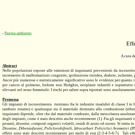
-
Pagina ambiente
Effe
A cura de
Abstract
Nelle popolazioni esposte alle emissioni di inquinanti provenienti da inceneritor
incremento di malformazioni congenite, ipofunzione tiroidea, diabete, ischemie,
Ancor più numerose e statisticamente significative sono le evidenze per quanto 
per cancro al polmone, linfomi non Hodgkin, neoplasie infantili e soprattutto 
rilevanti nel sesso femminile. I rischi per salute sopra riportati sono assolutamente
Premessa
Gli impianti di incenerimento
rientrano fra le industrie insalubri di classe I i
tamburo rotante) e qualunque sia il materiale destinato alla combustione (rifiut
inquinanti dipende, oltre che dal materiale combusto, dalla mescolanza assolutame
degli impianti, come è stato descritto anche recentemente (1). Fra gli inquinanti e
pesanti, diossine, composti organici volatili, ossidi di azoto ed ozono. Si tratta i
Diossine, Dibenzofurani, Policlorobifenili,
Idrocarburi Policiclici Aromatici (I
effetti sono stati descritti recentemente per molti di essi (2-3-4-5-6-7).
Tali ef