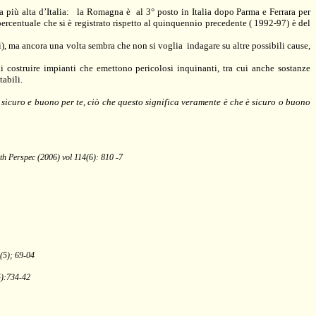
 più alta d’Italia:
la Romagna
è
al 3° posto in Italia dopo Parma e Ferrara per
ercentuale che si è registrato rispetto al quinquennio precedente ( 1992-97) è del
i), ma ancora una volta sembra che non si voglia
indagare su altre possibili cause,
i costruire impianti che emettono pericolosi inquinanti, tra cui anche sostanze
abili.
 sicuro e buono per te, ciò che questo significa veramente è che è sicuro o buono
th Perspec (2006) vol 114(6): 810 -7
(5); 69-04
5):734-42