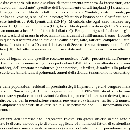
 le due categorie più note e studiate di inquinamento prodotto da inceneritori, anc
nsiderati un “tracciante” specifico dell’inquinamento di tali impianti (11): anche il
 la maggior variabilità di metalli pesanti riscontrata a Montale, territorio rurale, 
polmone, vescica, rene, colon, prostata; Mercurio e Piombo sono classificati con
te intellettivo (QI), iperattività (13-14).
Si calcola che ogni anno nascano ne
tiva del Quoziente Intellettivo (Q.I.); la perdita di produttività negli U.S.A. cons
a ammontato a ben 43.4 miliardi di dollari (16)! Per quanto riguarda le diossine gli 
la cui tossicità si misura in picogrammi (miliardesimi di milligrammo),
sono
liposolu
n quanto si accumulano in cibi quali carne, pesce, latte, latticini, compreso il latt
ibenzodiossina) che, a 20 anni dal disastro di Seveso,
è stata
riconosciuta nel 199
tato (19). Del tutto recentemente, inoltre è stato individuato e descritto un altro 
).
ado di legarsi ad uno specifico recettore nucleare - AhR - presente sia nell’uomo c
ascrizione di numerosi geni - in particolare P4501A1 - viene alterata sia in sen
roidee), dell’apparato riproduttivo (endometriosi, infertilità, disordini alla pubert
e delle vie biliari, tumori polmonari, tumori della tiroide, tumori ormono correlati 
te delle popolazioni residenti in prossimità degli impianti o
perché vengono inalat
 diossine. Non a caso, il Decreto Legislativo 228 del
18/05/2000
stabilisce che no
sono state segnalate contaminazioni da diossine, specie di latte e suoi derivati, in a
altrove, per cui la popolazione esposta può essere ovviamente
molto più numero
à ampiamenti superati in diverse realtà e, se pensiamo che l’UE raccomanda co
accomanda!
monianza dell’interesse che l’argomento riveste. Fra questi, diverse decine sono c
ante le diverse metodologie di studio applicate ed i numerosi fattori di confondime
no ricordare come anche di recente (22) sia stato ribadito quanto pesantemente