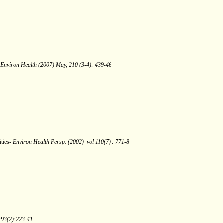
 Environ Health (2007) May, 210 (3-4): 439-46
ities-
Environ Health Persp. (2002)
vol 110(7) : 771-8
;93(2):223-41.