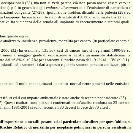
chi occupazionali (23), ma non si vede perché ciò non possa anche essere vero in
ssine (e più in generale degli
endocrin disruptor
) ed all’emissione di particolato e
formazioni congenite (27-28),
ipofunzione tiroidea, disturbi nella pubertà (29), ed
 in Giappone
ha analizzato lo stato di salute di
450.807 bambini da
6 a
12 anni
icativa
fra vicinanza della scuola all’impianto di incenerimento e sintomi quali:
rtare quanto segue:
no analizzato
incidenza, prevalenza, mortalità per cancro
(in particolare cancro al
2006 (32) ha esaminato 135.567 casi di cancro insorti negli anni 1990-99 su
al minor al maggior grado di esposizione si registra un aumento statisticamente
ato dal +6.8% al +9.7%; per i sarcomi
il rischio passa dal +9.1% al +13% (p=0.1).
fantili ed i sarcomi; i dati a questo riguardo saranno pertanto analizzati più in
apeutico. Il ruolo che inquinanti - peraltro
normalmente presenti nelle emissioni
rifiuti ed il cui impatto ambientale è stato anche di recente riconsiderato (35)
). Questi risultati sono poi stati confermati in un’analisi condotta su 25 comuni
gli anni
1981-2001
si sono riscontrati 80 decessi invece dei 70 attesi .
’esposizione a metalli pesanti ed al particolato ultrafine: per quest’ultimo si
Rischio Relativo di mortalità per neoplasie polmonari in persone residenti in