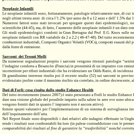
Neoplasie Infantili
Le neoplasie infantili sono, fortunatamente, patologie relativamente rare, di cui 
negli ultimi trenta anni
di circa l’1.2% /per anno da
0 a
12 anni e dell’ 1.5% dai 1
Numerosi fattori sono stati invocati per spiegare questi dati epidemiologici, no
scientifiche (44-45), ma, di fatto, l’aumento delle neoplasie infantili è un dato 
Gli studi epidemiologici condotti in Gran Bretagna dal Prof
E.G. Knox sulle neo
neoplasie infantili con RR variabile da
2 a
2,2 ( 46-47-48). Del tutto recentemente
combustioni industriali, Composti Organici Volatili (VOCs), composti esausti del petr
dalla fonte di emissione.
Sarcomi
dei Tessuti Molli
Da numerose segnalazioni proprio i sarcomi vengono ritenuti patologie “sentin
l’indagine condotta a Besancòn (Francia) in prossimità di un impianto con emissio
inceneritore per rifiuti industriali che ha evidenziato un Odds Ratio, di incidenza 
Di grandissimo interesse risulta poi il recente studio (52) sui sarcomi in provin
evidenziato jnoltre come il massimo rischio sia correlato, in ordine decrescente, al
Dati di Forlì: cosa risulta dallo studio Enhance Health
Del tutto recentemente (marzo 2007) è stato presentato a Forlì lo studio Enhance He
dare una visione globale del possibile impatto sulla salute in aree ove sono ubicat
vengono forniti dati in quanto l’ impianto non è ancora attivo)
fornire spunti valutativi per l’implementazione di un sistema di sorveglianza int
dell’inquinamento dell’aria.
Nel Report finale sono disponibili i dati relativi alle indagini effettuate in Un
rende i risultati non confrontabili fra loro (in palese contraddizione con le preme
comparabilità dei risultati al fine di garantire la “trasferibilità” nonché corrett