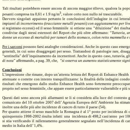
Tali risultati potrebbero essere ancora di ancora maggior rilievo, qualora la pop
3
pesanti compresa tra 0,61 e 1.9 ng/m
, valore certo non nullo né trascurabile.
Davvero singolari appaiono pertanto le conclusioni dell’indagine in cui lettera
impianti di incenerimento (tracciante metalli pesanti) con aggiustamento per liv
si registrano eccessi) ed il sesso femminile
si ottiene una
“diluizione” dei risult
condivise dagli stessi estensori del Report che più oltre affermano: “
Tuttavia, a
donne un eccesso di mortalità per tumori dello stomaco, colon retto mammella e t
Per i sarcomi
possono farsi analoghe considerazioni. Anche in questo caso emergono 
generali, in cui sono disaggregati per sesso. Trattandosi di patologie rare, disagg
“sentinella” dell’inquinamento da inceneritori. Anche in questo caso, tuttavia, gl
di nota
”
affermando, a pag. 39, che,
“si osserva un aumento statisticamente signif
Conclusioni
L’impressione che rimane, dopo un’attenta lettura del Report di Enhance Health c
attenuate o corrette con intento tranquillizzante: la finalità delle indagini cond
risultati che emergono dallo studio Enhance Health sono fortemente preoccupanti
proprio nel sesso femminile, che appare essere particolarmente vulnerabile e più 
Questi dati sono ancora più allarmanti se li si considera alla luce del contesto g
comunicato del
10 ottobre 2007
dell’ Agenzia Europea dell’ Ambiente ha stima
inoltre una delle più alte incidenze di cancro di tutto il paese (54).
Per quanto attiene il sesso maschile
la Romagna
è al 1° posto per incidenza di c
quinquennio
1998-2002
risulta infatti
una
incidenza di 498,2 casi/anno
per 100
si stia verificando il rallentamento generalmente segnalato nell’incidenza di ca
medio in Italia dell’ 1,4%.