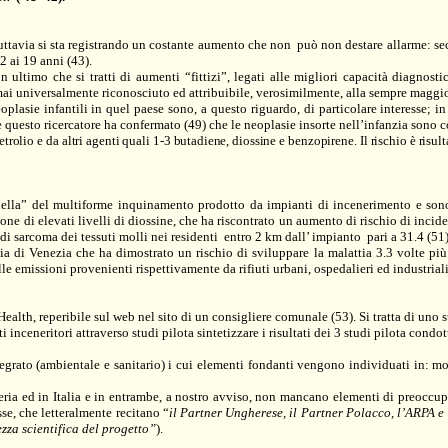
tuttavia si sta registrando un costante aumento che non
può non destare allarme: sec
2 ai 19 anni (43).
n ultimo che si tratti di aumenti “fittizi”, legati alle migliori capacità diagnost
ormai universalmente riconosciuto ed attribuibile, verosimilmente, alla sempre maggio
plasie infantili in quel paese sono, a questo riguardo, di particolare interesse; in
 questo ricercatore ha confermato (49) che le neoplasie insorte nell’infanzia sono 
olio e da altri agenti quali 1-3 butadiene, diossine e benzopirene. Il rischio è risult
ella” del multiforme inquinamento prodotto da impianti di incenerimento e sono
ne di elevati livelli di diossine, che ha riscontrato un aumento di rischio di inci
di sarcoma dei tessuti molli nei residenti
entro
2 km
dall’ impianto
pari a 31.4 (51
cia di Venezia che ha dimostrato un rischio di sviluppare la malattia 3.3 volte più
le emissioni provenienti rispettivamente da rifiuti urbani, ospedalieri ed industriali
alth, reperibile sul web nel sito di un consigliere comunale (53). Si tratta di uno 
i inceneritori attraverso studi pilota
sintetizzare i risultati dei 3 studi pilota condo
egrato (ambientale e sanitario) i cui elementi fondanti vengono individuati in: mon
gheria ed in Italia e in entrambe, a nostro avviso, non mancano elementi di preocc
sse, che letteralmente recitano “
il Partner Ungherese, il Partner Polacco, l’ARPA e
ezza scientifica del progetto”
).