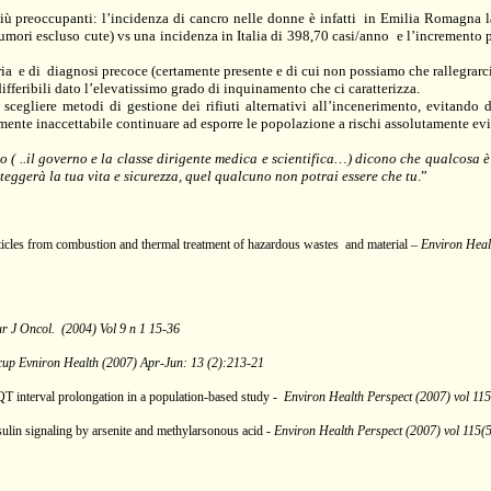
più preoccupanti: l’incidenza di cancro nelle donne è infatti
in Emilia Romagna la
umori escluso cute) vs una incidenza in Italia di 398,70 casi/anno
e l’incremento p
ria
e di
diagnosi precoce (certamente presente e di cui non possiamo che rallegrarc
ifferibili dato l’elevatissimo grado di inquinamento che ci caratterizza.
cegliere metodi di gestione dei rifiuti alternativi all’incenerimento, evitando d
mente inaccettabile continuare ad esporre le popolazione a rischi assolutamente evit
 ( ..il governo e la classe dirigente medica e scientifica…) dicono che qualcosa è
teggerà la tua vita e sicurezza, quel qualcuno non potrai essere che tu
.”
rticles from combustion and thermal treatment of hazardous wastes
and material –
Environ Heal
r J Oncol.
(2004) Vol 9 n 1 15-36
cup Evniron Health (2007) Apr-Jun: 13 (2):213-21
 QT interval prolongation in a population-based study
-
Environ Health Perspect (2007) vol 115
nsulin signaling by arsenite and methylarsonous acid -
Environ Health Perspect (2007) vol 115(
: