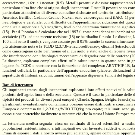
accrescimento, i feti e i neonati (8-9). Metalli pesanti e diossine rappresentano
particolato ultra fine che si origina dagli inceneritori. I metalli pesanti sono co
particolato atmosferico di diverse centraline dislocate nel territorio - attribuisce
Arsenico, Berillio, Cadmio, Cromo, Nickel, sono cancerogeni certi (IARC 1) per 
neurologico e cerebrale, con difficoltà dell’apprendimento, riduzione del quozien
ombelicale superiore a 5,8 mcg/litro, livello che determina diminuzione significa
(15).
Per il Piombo si è calcolato che nel 1997 il costo per i danni sui bambini si
acciaierie (17)
ed una recente revisione (18) ne ha ribadito il ruolo. Le diossine, 
100 anni sotto il suolo), vengono assunte per il 95% tramite la catena alimentare i
più tristemente nota è
la TCDD
(2,3,7,8-tetraclorodibenzo-p-dioxin) (tetraclorod
come cancerogeno certo per l’uomo ed il cui ruolo è stato anche di recente rivisi
che interferiscono con i fisiologici meccanismi di degradazione delle proteine (20
Le diossine, esplicano complessi effetti sulla salute umana in quanto sono in gr
legame fra TCDD e recettore con la formazione del complesso ARNT/HIF-1B, la tr
funzioni cellulari, in particolare dell’apparato endocrino (diabete, disfunzioni ti
soprattutto di linfomi, sarcomi, tumori dell’apparato digerente, tumori del fegato 
Dati di letteratura
Gli inquinanti emessi dagli inceneritori esplicano i loro effetti nocivi sulla salu
prodotti dell’agricoltura e della zootecnia. Questo è il caso in particolare delle
tipicità dei prodotti. In diversi paesi europei ( Olanda, Spagna, Belgio, Francia) 
gli alimenti eventualmente contaminati possono essere distribuiti e consumati 
Europea è compresa fra 1,2-3.0 pg/WHO TEQ/kg pro capite; tali limiti sono gi
esposizione porterebbe facilmente a superare ciò che la stessa Unione Europea r
La letteratura medica segnala
circa un centinaio di lavori scientifici
a testi
popolazioni residenti intorno a tali impianti e/o dei lavoratori addetti e, nonost
Prima di esporre i dati a nostro avviso più eclatanti, appare comunque opportu