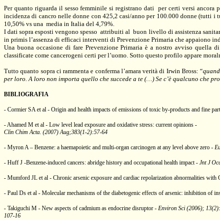
Per quanto riguarda il sesso femminile si registrano dati
per certi versi ancora 
incidenza di cancro nelle donne con 425,2 casi/anno per 100.000 donne (tutti i t
10,50% vs una
media in Italia del 4,79%.
I dati sopra esposti vengono spesso
attribuiti al
buon livello di assistenza sanita
in primis l’assenza di efficaci interventi di Prevenzione Primaria che appaiono ind
Una buona occasione di fare Prevenzione Primaria è a nostro avviso quella di s
classificate come cancerogeni certi per l’uomo. Sotto questo profilo appare moral
Tutto quanto sopra ci rammenta e conferma l’amara verità di Irwin Bross: “
quando
per loro. A loro non importa quello che succede a te (…) Se c’è qualcuno che pro
BIBLIOGRAFIA
-
Cormier SA et al - Origin and health impacts of emissions of toxic by-products and fine pa
-
Ahamed M et al - Low level lead exposure and oxidative stress: current opinions -
Clin Chim Acta. (2007) Aug;383(1-2):57-64
- Myron A – Benzene: a haemapoietic and multi-organ carcinogen at any level above zero -
Eu
-
Huff J -Benzene-induced cancers: abridge history and occupational health impact -
Jnt J Oc
- Mumford JL et al - Chronic arsenic exposure and cardiac repolarization abnormalities with
- Paul Ds et al - Molecular mechanisms of the diabetogenic effects of arsenic: inhibition of i
- Takiguchi M - New aspects of cadmium as endocrine disruptor -
Environ Sci (2006); 13(2)
107-16