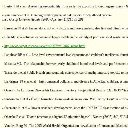
- Barton HA et al - Assessing susceptibility from early-life exposure to carcinogens-
Envir- H
-
Van Larebeke et al. Unrecognized or potential risk factors for childhood cancer-
Int J Occup Environ Health. (2005) Apr-Jun;11(2):199-201
- Linzalone N et al-
Incinerators: not only dioxins and heavy metals, also fine and ultrafine par
- Reis MF et al.-Human exposure to heavy metals in the vicinity of portuese solid waste incin
-
http://www.arpat.toscana.it/eventi/2007/ev_2007_patos.html
- Lanphear BP et al – Low level environmental lead exposure and children’s intellectual functi
- Miranda ML -The relationship between early childhood blood lead levels and performance o
- Trasande L et al Public Health and economic consequences of methyl mercury toxicity to th
- Landrigan
PJ et al et al – Environmental pollutants and disease in American children: estim
- Quass -The European Dioxin Air Emission Inventory
Project-final Results
CHEMOSPHERE 
- Shibamoto T et al - Dioxin formation from waste incineration-
Rev Environ Contam Toxico
- Steenland K et al – Dioxin revisited: developments since the 1997 IARC classification of 
- Ohatake F et al “Dioxin receptor is a ligand-E3 ubiquitin ligase”
Nature (2007) 446, 562-
- Van den Berg M- The 2005 World Health Organization reevaluation of human and Mammalia