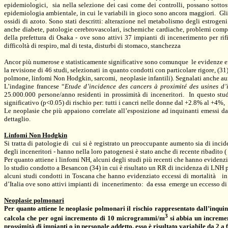
epidemiologici,
sia nella selezione dei casi come dei controlli, possano sotto
epidemiologia ambientale, in cui le variabili in gioco sono ancora maggiori.
Gli
ossidi di azoto. Sono stati descritti: alterazione nel metabolismo degli estroge
anche diabete, patologie cerebrovascolari, ischemiche cardiache, problemi compor
della prefettura di Osaka - ove sono attivi 37 impianti di incenerimento per rif
difficoltà di respiro, mal di testa, disturbi di stomaco, stanchezza
Ancor più numerose e statisticamente significative sono comunque
le evidenze e
la revisione di 46 studi, selezionati in quanto condotti con particolare rigore, (
polmone, linfomi Non Hodgkin, sarcomi,
neoplasie infantili). Segnalati anche au
L’indagine francese “
Etude d’incidence des cancers à proximité des usines d
25.000.000 persone/anno residenti in prossimità di inceneritori.
In questo stu
significativo (p<0.05) di rischio per: tutti i cancri nelle donne dal +2.8% al +4%,
Le neoplasie che più appaiono correlate all’esposizione ad inquinanti emessi da 
dettaglio.
Linfomi Non Hodgkin
Si tratta di patologie di cui si è registrato un preoccupante aumento sia di incide
degli inceneritori - hanno nella loro patogenesi è stato anche di recente ribadito (
Per quanto attiene i linfomi NH, alcuni degli studi più recenti che hanno evidenzi
lo studio condotto a Besancon (34) in cui è risultato un RR di incidenza di LNH pa
alcuni studi condotti in Toscana che hanno evidenziato eccessi di mortalità
in
d’Italia ove sono attivi impianti di
incenerimento:
da essa
emerge un eccesso di 
Neoplasie polmonari
Per quanto attiene le neoplasie polmonari il rischio rappresentato dall’inquin
3
calcola che per ogni incremento di 10 microgrammi/m
si abbia un incremen
prossimità di impianti o in personale addetto, esso è risultato variabile da
2 a
6