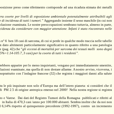
esposizione preso come riferimento corrisponde ad una ricaduta stimata dei metalli
era coorte per livelli di esposizione ambientale potenzialmente attribuibili agli
di incidenza di tutti i tumori.”
Aggregando insieme il sesso maschile (in cui non
popolazione esaminata. Le nostre preoccupazioni sembrano tuttavia, almeno in parte,
ncidenza da considerare con maggior attenzione. Infatti è stato riscontrato nelle
a n° 6
ben 18 casi di sarcoma, di cui si perde in qualche modo traccia nelle tabelle
 un dato altrimenti particolarmente significativo in quanto riferito a una patologia
e (pag. 42) che “
gli eccessi di mortalità per sarcoma dei tessuti molli
sono degni
5%=1.14-105.7, 3 casi) per la coorte di tutti i residenti”
.
otrebbero apparire per lo meno inquietanti, vengano poi immediatamente smentite,
olazioni esaminate, ma quella di non destare allarme. A nostro avviso, viceversa, i
prattutto con l’indagine francese (32) che registra i maggiori danni alla salute
ra le più inquinate non solo d’Europa ma dell’intero pianeta: si consideri che il
 di
PM 2.5 di origine antropica emesso nel 2000!
Nella nostra regione si registra
to e Varese.
Dai dati del Registro Tumori della Romagna
pubblicati e riferiti al
in Italia di 470,3 casi /anno per 100.000 abitanti. Sembra inoltre che da noi non
 del 6,14% rispetto al quinquennio precedente (1992-1997), contro
un incremento