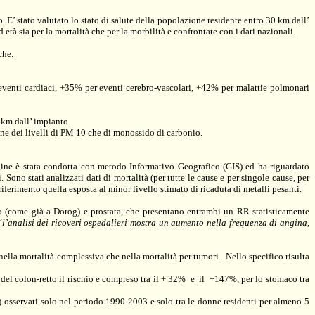
. E’ stato valutato lo stato di salute della popolazione residente entro
30 km
dall’
 età sia per la mortalità che per la morbilità e confrontate con i dati nazionali.
che.
 eventi cardiaci, +35% per eventi cerebro-vascolari, +42% per malattie polmonari
 km
dall’ impianto.
zione dei livelli di PM 10 che di monossido di carbonio.
agine è stata condotta con metodo Informativo Geografico (GIS) ed ha riguardato
 Sono stati analizzati dati di mortalità (per tutte le cause e per singole cause, per
iferimento quella esposta al minor livello stimato di ricaduta di metalli pesanti.
to (come già a Dorog) e prostata, che presentano entrambi un RR statisticamente
“l’analisi dei ricoveri ospedalieri mostra un aumento nella frequenza di angina,
 nella mortalità complessiva che nella mortalità per tumori.
Nello specifico
risulta
el colon-retto il rischio è compreso tra il + 32%
e
il
+147%, per lo stomaco tra
) osservati solo nel periodo
1990-2003
e solo tra le donne residenti per almeno 5