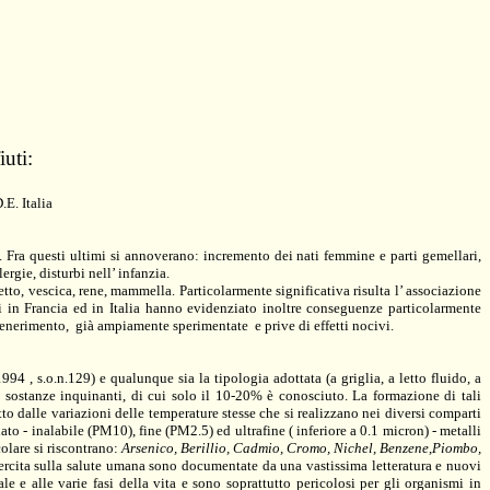
iuti:
.E. Italia
n. Fra questi ultimi si annoverano: incremento dei nati femmine e parti gemellari,
lergie, disturbi nell’ infanzia.
etto, vescica, rene, mammella. Particolarmente significativa risulta l’ associazione
i in Francia ed in Italia hanno evidenziato inoltre conseguenze particolarmente
ncenerimento,
già ampiamente sperimentate
e prive di effetti nocivi.
1994
, s.o.n.129) e qualunque sia la tipologia adottata (a griglia, a letto fluido, a
di sostanze inquinanti, di cui solo il 10-20% è conosciuto. La formazione di tali
o dalle variazioni delle temperature stesse che si realizzano nei diversi comparti
to - inalabile (PM10), fine (PM2.5) ed ultrafine ( inferiore a 0.1 micron) -
metalli
olare si riscontrano:
Arsenico, Berillio, Cadmio, Cromo, Nichel, Benzene,Piombo,
ercita sulla salute umana sono documentate da una vastissima letteratura e nuovi
le e alle varie fasi della vita e sono soprattutto pericolosi per gli organismi in