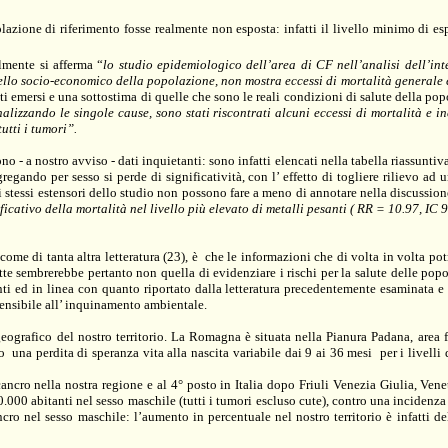
olazione di riferimento fosse realmente non esposta: infatti il livello minimo di 
lmente si afferma “
lo studio epidemiologico dell’area di CF nell’analisi dell’int
ello socio-economico della popolazione, non mostra eccessi di mortalità generale e 
ati emersi e una sottostima di quelle che sono le reali condizioni di salute della 
nalizzando le singole cause, sono stati riscontrati alcuni eccessi di mortalità e i
utti i tumori”.
- a nostro avviso - dati inquietanti: sono infatti elencati nella tabella riassuntiv
regando per sesso si perde di significatività, con l’ effetto di togliere rilievo ad
i stessi estensori dello studio non possono fare a meno di annotare nella discussion
icativo della mortalità nel livello più elevato di metalli pesanti ( RR = 10.97, IC 9
ome di tanta altra letteratura (23), è
che le informazioni che di volta in volta p
otte sembrerebbe pertanto non quella di evidenziare i rischi per la salute delle pop
 ed in linea con quanto riportato dalla letteratura precedentemente esaminata e so
sensibile all’ inquinamento ambientale.
eografico del nostro territorio.
La Romagna
è situata nella Pianura Padana, area f
to
una perdita di speranza vita alla nascita variabile dai 9 ai 36 mesi
per i livelli
ancro nella nostra regione e al 4° posto in Italia
dopo Friuli Venezia Giulia, Vene
.000 abitanti nel sesso maschile (tutti i tumori escluso cute), contro una incidenza
ncro nel sesso maschile: l’aumento in percentuale nel nostro territorio è infatti