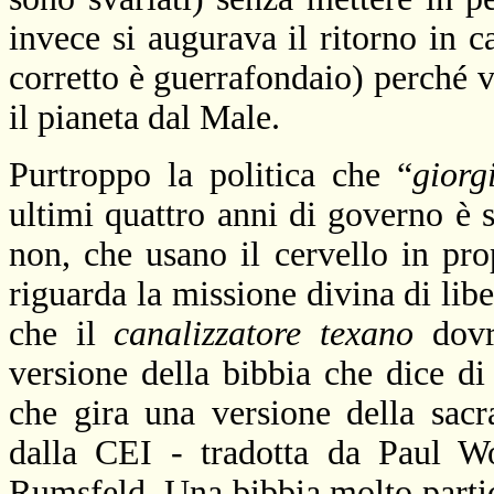
invece si augurava il ritorno in c
corretto è guerrafondaio) perché v
il pianeta dal Male.
Purtroppo la politica che “
gior
ultimi quattro anni di governo è so
non, che usano il cervello in pro
riguarda la missione divina di lib
che il
canalizzatore texano
dov
versione della bibbia che dice di
che gira una versione della sac
dalla CEI - tradotta da Paul W
Rumsfeld. Una bibbia molto partic