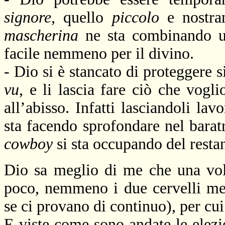
signore,
quello
piccolo
e nostra
mascherina
ne sta combinando un
facile nemmeno per il divino.
- Dio si è stancato di proteggere 
vu
, e li lascia fare ciò che vogl
all’abisso. Infatti lasciandoli l
sta facendo sprofondare nel barat
cowboy
si sta occupando del resta
Dio sa meglio di me che una vol
poco, nemmeno i due cervelli me
se ci provano di continuo), per cu
E viste come sono andate le elezio