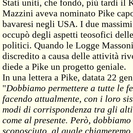
Stati uniti, che fondò, più tardi il
Mazzini aveva nominato Pike capo 
bavaresi negli USA. I due massimi 
occupò degli aspetti teosofici dell
politici. Quando le Logge Massoni
discredito a causa delle attività r
diede a Pike un progetto geniale.
In una lettera a Pike, datata 22 ge
"
Dobbiamo permettere a tutte le f
facendo attualmente, con i loro sist
modi di corrispondenza tra gli alti 
come al presente. Però, dobbiamo 
sconosciuto, al quale chiameremo 