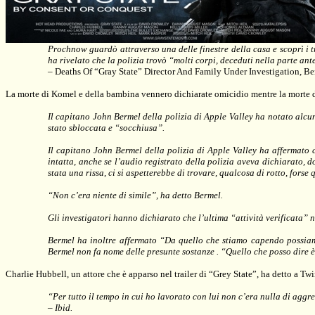
Prochnow guardò attraverso una delle finestre della casa e scoprì i t
ha rivelato che la polizia trovò “molti corpi, deceduti nella parte an
– Deaths Of “Gray State” Director And Family Under Investigation, B
La morte di Komel e della bambina vennero dichiarate omicidio mentre la morte di
Il capitano John Bermel della polizia di Apple Valley ha notato alcuni
stato sbloccata e “socchiusa”.
Il capitano John Bermel della polizia di Apple Valley ha affermato ch
intatta, anche se l’audio registrato della polizia aveva dichiarato, 
stata una rissa, ci si aspetterebbe di trovare, qualcosa di rotto, forse
“Non c’era niente di simile”, ha detto Bermel.
Gli investigatori hanno dichiarato che l’ultima “attività verificata” n
Bermel ha inoltre affermato “Da quello che stiamo capendo possiamo 
Bermel non fa nome delle presunte sostanze . “Quello che posso dire è
Charlie Hubbell, un attore che è apparso nel trailer di “Grey State”, ha detto a 
“Per tutto il tempo in cui ho lavorato con lui non c’era nulla di agg
– Ibid.