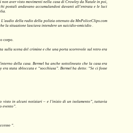
 non aver visto movimenti nella casa di Crowley da Natale in poi,
hi postali andavano accumulandosi davanti all’entrata e le luci
lia.
e. L’audio della radio della polizia ottenuto da MnPoliceClips.com
che la situazione lasciava intendere un suicidio-omicidio .
uo corpo.
tta sulla scena del crimine e che una porta scorrevole sul retro era
l’interno della casa. Bermel ha anche sottolineato che la casa era
ey era stata sbloccata e “socchiusa”. Bermel ha detto: “Se ci fosse
isto in alcuni notiziari – e l’inizio di un isolamento”, tuttavia
co evento”.
ccesso “.