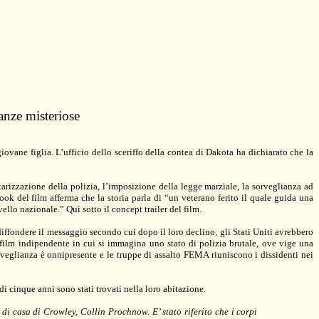
tanze misteriose
ovane figlia. L’ufficio dello sceriffo della contea di Dakota ha dichiarato che la
arizzazione della polizia, l’imposizione della legge marziale, la sorveglianza ad
ook del film afferma che la storia parla di “un veterano ferito il quale guida una
llo nazionale.” Qui sotto il concept trailer del film.
 diffondere il messaggio secondo cui dopo il loro declino, gli Stati Uniti avrebbero
film indipendente in cui si immagina uno stato di polizia brutale, ove vige una
rveglianza è onnipresente e le truppe di assalto FEMA riuniscono i dissidenti nei
di cinque anni sono stati trovati nella loro abitazione.
 di casa di Crowley, Collin Prochnow. E’ stato riferito che i corpi