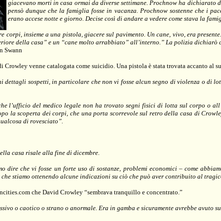
giacevano morti in casa ormai da diverse settimane. Prochnow ha dichiarato di
pensò dunque che la famiglia fosse in vacanza. Prochnow sostenne che i pacc
erano accese notte e giorno. Decise così di andare a vedere come stava la famig
re corpi, insieme a una pistola, giacere sul pavimento. Un cane, vivo, era present
teriore della casa” e un “cane molto arrabbiato” all’interno.” La polizia dichiarò 
en Swann
 Crowley venne catalogata come suicidio. Una pistola è stata trovata accanto al s
 dettagli sospetti, in particolare che non vi fosse alcun segno di violenza o di lo
e l’ufficio del medico legale non ha trovato segni fisici di lotta sul corpo o al
dopo la scoperta dei corpi, che una porta scorrevole sul retro della casa di Crowl
 qualcosa di rovesciato”.
ella casa risale alla fine di dicembre.
dire che vi fosse un forte uso di sostanze, problemi economici – come abbiamo v
 che stiamo ottenendo alcune indicazioni su ciò che può aver contribuito al tragi
Twincities.com che David Crowley “sembrava tranquillo e concentrato.”
ressivo o caotico o strano o anormale. Era in gamba e sicuramente avrebbe avuto su