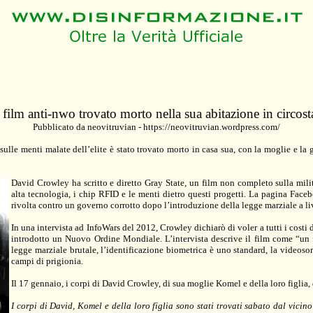
n film anti-nwo trovato morto nella sua abitazione in circos
Pubblicato da neovitruvian -
https://neovitruvian.wordpress.com/
lle menti malate dell’elite è stato trovato morto in casa sua, con la moglie e la gi
David Crowley ha scritto e diretto Gray State, un film non completo sulla milit
alta tecnologia, i chip RFID e le menti dietro questi progetti. La pagina Faceb
rivolta contro un governo corrotto dopo l’introduzione della legge marziale a live
In una intervista ad InfoWars del 2012, Crowley dichiarò di voler a tutti i costi
introdotto un Nuovo Ordine Mondiale. L’intervista descrive il film come “un 
legge marziale brutale, l’identificazione biometrica è uno standard, la videoso
campi di prigionia.
Il 17 gennaio, i corpi di David Crowley, di sua moglie Komel e della loro figlia, 
I corpi di David, Komel e della loro figlia sono stati trovati sabato dal vicino