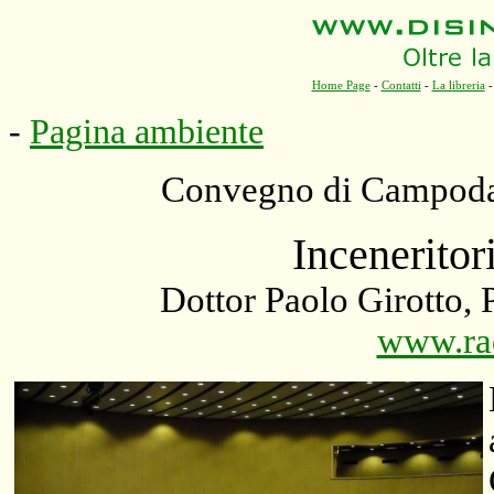
Home Page
-
Contatti
-
La libreria
-
Pagina ambiente
Convegno di Campodar
Inceneritor
Dottor Paolo Girotto,
www.ra