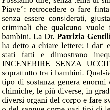
Possiamo dire, senza tema di sme
Piave”: retrocedere o fare fint
senza essere considerati, giust
criminali che qualcuno vuole fa
bambini.
La Dr.
Patrizia Gentil
ha detto a chiare lettere: i dati
stati fatti e dimostrano i
INCENERIRE SENZA UCCIDE
soprattutto tra i bambini. Qualsi
tipo di sostanza genera enormi 
chimiche, le più diverse, in grad
diversi organi del corpo e fare s
o del sangue come vari tipi di 