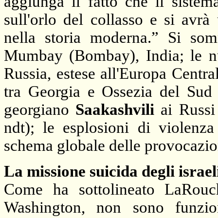
aggiunga il fatto che il sistem
sull'orlo del collasso e si avr
nella storia moderna.” Si somm
Mumbay (Bombay), India; le nuo
Russia, estese all'Europa Centrale
tra Georgia e Ossezia del Sud e
georgiano
Saakashvili
ai Russi 
ndt); le esplosioni di violenza 
schema globale delle provocazion
La missione suicida degli israel
Come ha sottolineato LaRouche
Washington, non sono funzion