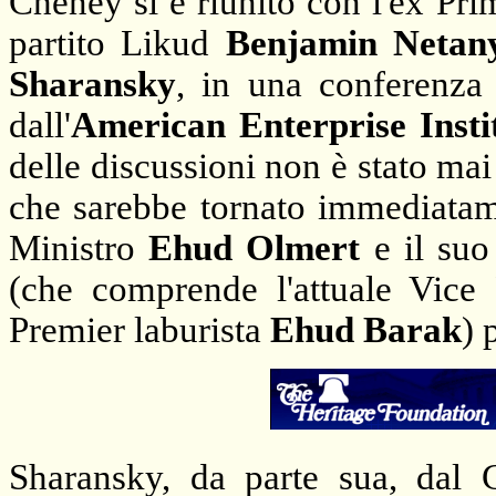
Cheney si è riunito con l'ex Pr
partito Likud
Benjamin Netan
Sharansky
, in una conferenz
dall'
American Enterprise Insti
delle discussioni non è stato ma
che sarebbe tornato immediatame
Ministro
Ehud Olmert
e il suo
(che comprende l'attuale Vic
Premier laburista
Ehud Barak
) 
Sharansky, da parte sua, dal 