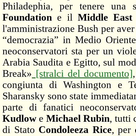
Philadephia, per tenere una 
Foundation
e il
Middle East
l'amministrazione Bush per aver
“democrazia” in Medio Oriente,
neoconservatori sta per un viol
Arabia Saudita e Egitto, sul mo
Break»
[stralci del documento]
congiunta di Washington e T
Sharansky sono state immediatame
parte di fanatici neoconserv
Kudlow
e
Michael Rubin
, tutt
di Stato
Condoleeza Rice
, per 