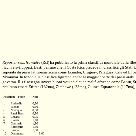
Reporter sens frontière
(Rsf) ha pubblicato la prima classifica mondiale della libe
ricchi e sviluppati. Basti pensare che il Costa Rica precede in classifica gli Stati 
superata da paesi latinoamericani come Ecuador, Uruguay, Paraguay, Cile ed El Sal
Myanmar. In fondo alla classifica figurano anche la maggior parte dei paesi arabi, 
governo. R.s.f. assegna invece buoni voti ad alcune realtà africane come Benin, Su
risultano essere Eritrea (132ma), Zimbawe (123mo), Guinea Equatoriale (117ma)
Posizione 	Paese		Note 

1 	Finlandia 		0,50 

- 	Islanda 		0,50 

- 	Norvegia 		0,50 

- 	Paesi Bassi 	0,50 

5 	Canada 		0,75 

6 	Irlanda		1,00 

7 	Germania	 	1,50 

- 	Portogallo	 	1,50 

- 	Suecia 		1,50 

10 	Danimarca                 3,00 
