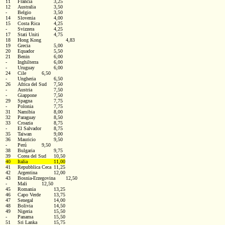
11 	Francia 		3,25 

12 	Australia 		3,50 

- 	Belgio		3,50 

14 	Slovenia 		4,00 

15 	Costa Rica   	4,25 

- 	Svizzera	 	4,25 

17 	Stati Uniti	 	4,75 

18 	Hong Kong	 	4,83 

19 	Grecia 		5,00 

20 	Equador	 	5,50 

21 	Benin 		6,00 

- 	Inghilterra	 	6,00 

- 	Uruguay 		6,00 

24 	Cile		6,50 

- 	Ungheria		6,50 

26 	Africa del Sud 	7,50 

- 	Austria 		7,50 

- 	Giappone	 	7,50 

29 	Spagna		7,75 

- 	Polonia 		7,75 

31 	Namibia 		8,00 

32 	Paraguay 		8,50 

33 	Croazia	 	8,75 

- 	El Salvador 	8,75 

35 	Taiwan 		9,00 

36 	Mauricio 		9,50 

- 	Perú		9,50 

38 	Bulgaria 		9,75 

40 	Italia 		11,00
41 	Repubblica Ceca 	11,25 

42 	Argentina 		12,00 

43 	Bosnia-Erzegovina 	12,50 

- 	Mali 		12,50 

45 	Romania 		13,25 

46 	Capo Verde 	13,75 

47 	Senegal 		14,00 

48 	Bolivia 		14,50 

49 	Nigeria 		15,50 

- 	Panama	 	15,50 

51 	Sri Lanka 		15,75 
