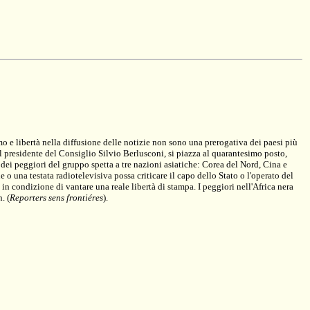
mo e libertà nella diffusione delle notizie non sono una prerogativa dei paesi più
 del presidente del Consiglio Silvio Berlusconi, si piazza al quarantesimo posto,
dei peggiori del gruppo spetta a tre nazioni asiatiche: Corea del Nord, Cina e
o una testata radiotelevisiva possa criticare il capo dello Stato o l'operato del
n condizione di vantare una reale libertà di stampa. I peggiori nell'Africa nera
n.
(
Reporters sens frontiéres
)
.