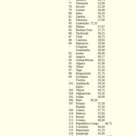
77 	Venezuela 		25,00 

78 	Kuwait 		25,50 

79 	Guinea 		26,00 

80 	India 		26,50 

81 	Zambia 		26,75 

82 	Palestina 		27,00 

83 	Guatemala 	27,25 

84 	Malaui 		27,67 

85 	Burkina Faso 	27,75 

86 	Tayikistán 		28,25 

87 	Chad 		28,75 

88 	Camerun	 	28,83 

89 	Marruecos 		29,00 

- 	Filippine 		29,00 

- 	Suazilandia 	29,00 

92 	Israele		30,00 

93 	Angola 		30,17 

94 	Guinea-Bissau 	30,25 

95 	Algeria  		31,00 

96 	Yibuti 		31,25 

97 	Togo 		31,50 

98 	Kirguizistán 	31,75 

99 	Giordania		33,50 

- 	Turchia	 	33,50 

101 	Azerbaiyán 	34,50 

- 	Egitto		34,50 

103 	Yemen 		34,75 

104 	Afghanistan 	35,50 

105 	Sudan		36,00 

106 	Haiti		36,50 

107 	Etiopia		37,50 

- 	Ruanda 		37,50 

109 	Liberia 		37,75 

110 	Malesia 		37,83 

111 	Brunei 		38,00 

112 	Ucraina 		40,00 

113 	Repubblica Congo 	40,75 

114 	Colombia 		40,83 

115 	Mauritania 		41,33 

116 	Kazajistán 		42,00 
