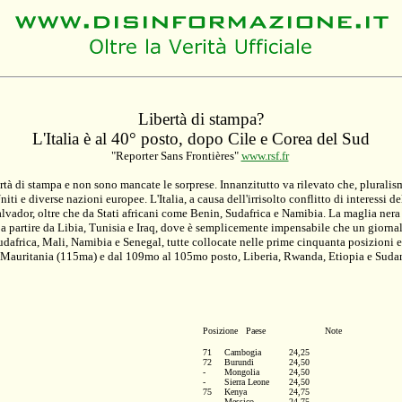
Libertà di stampa?
L'Italia è al 40° posto, dopo Cile e Corea del Sud
"Reporter Sans Frontières"
www.rsf.fr
rtà di stampa e non sono mancate le sorprese. Innanzitutto va rilevato che, pluralis
Uniti e diverse nazioni europee. L'Italia, a causa dell'irrisolto conflitto di interessi
vador, oltre che da Stati africani come Benin, Sudafrica e Namibia. La maglia nera 
a partire da Libia, Tunisia e Iraq, dove è semplicemente impensabile che un giornale 
dafrica, Mali, Namibia e Senegal, tutte collocate nelle prime cinquanta posizioni e i
, Mauritania (115ma) e dal 109mo al 105mo posto, Liberia, Rwanda, Etiopia e Suda
Posizione Paese Note
71 	Cambogia	 	24,25 

72 	Burundi 		24,50 

- 	Mongolia 		24,50 

- 	Sierra Leone	24,50 

75 	Kenya		24,75 

- 	Messico	 	24,75 
