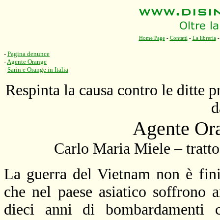
Home Page
-
Contatti
-
La libreria
-
Pagina denunce
-
Agente Orange
-
Sarin e Orange in Italia
Respinta la causa contro le ditte p
d
Agente Oran
Carlo Maria Miele – tratt
La guerra del Vietnam non è fin
che nel paese asiatico soffrono 
dieci anni di bombardamenti c