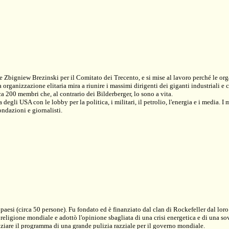
 Zbigniew Brezinski per il Comitato dei Trecento, e si mise al lavoro perché le or
anizzazione elitaria mira a riunire i massimi dirigenti dei giganti industriali e co
200 membri che, al contrario dei Bilderberger, lo sono a vita.
gli USA con le lobby per la politica, i militari, il petrolio, l'energia e i media. I
fondazioni e giornalisti.
aesi (circa 50 persone). Fu fondato ed è finanziato dal clan di Rockefeller dal loro
a religione mondiale e adottò l'opinione sbagliata di una crisi energetica e di una 
niziare il programma di una grande pulizia razziale per il governo mondiale.