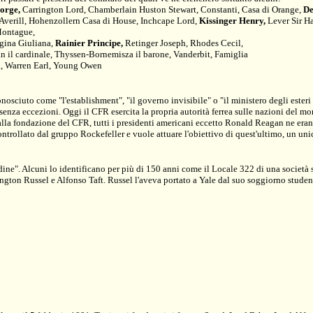
orge,
Carrington Lord, Chamberlain Huston Stewart, Constanti, Casa di Orange,
De
 Averill, Hohenzollern Casa di House, Inchcape Lord,
Kissinger Henry,
Lever Sir H
Montague,
egina Giuliana,
Rainier Principe,
Retinger Joseph, Rhodes Cecil,
il cardinale, Thyssen-Bornemisza il barone, Vanderbit, Famiglia
., Warren Earl, Young Owen
sciuto come "l'establishment", "il governo invisibile" o "il ministero degli esteri
i senza eccezioni. Oggi il CFR esercita la propria autorità ferrea sulle nazioni del m
alla fondazione del CFR, tutti i presidenti americani eccetto Ronald Reagan ne eran
ntrollato dal gruppo Rockefeller e vuole attuare l'obiettivo di quest'ultimo, un u
ne". Alcuni lo identificano per più di 150 anni come il Locale 322 di una società se
ington Russel e Alfonso Taft. Russel l'aveva portato a Yale dal suo soggiorno stude