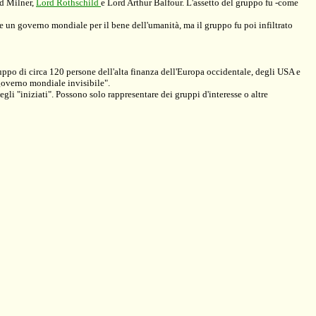
ed Milner,
Lord Rothschild
e Lord Arthur Balfour. L'assetto del gruppo fu -come
re un governo mondiale per il bene dell'umanità, ma il gruppo fu poi infiltrato
ppo di circa 120 persone dell'alta finanza dell'Europa occidentale, degli USA e
governo mondiale invisibile".
gli "iniziati". Possono solo rappresentare dei gruppi d'interesse o altre