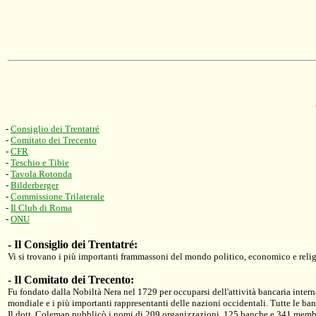
-
Consiglio dei Trentatré
-
Comitato dei Trecento
-
CFR
-
Teschio e Tibie
-
Tavola Rotonda
-
Bilderberger
-
Commissione Trilaterale
-
Il Club di Roma
-
ONU
-
Il Consiglio dei Trentatré:
Vi si trovano i più importanti frammassoni del mondo politico, economico e relig
-
Il Comitato dei Trecento:
Fu fondato dalla Nobiltà Nera nel 1729 per occuparsi dell'attività bancaria intern
mondiale e i più importanti rappresentanti delle nazioni occidentali. Tutte le ba
Il dott. Coleman pubblicò i nomi di 209 organizzazioni, 125 banche e 341 membri 