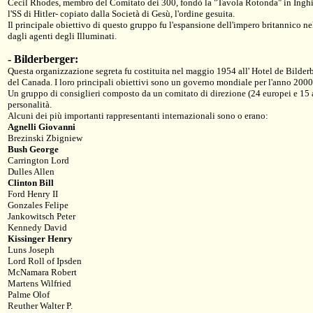
Cecil Rhodes, membro del Comitato dei 300, fondò la "Tavola Rotonda" in Inghilte
l'SS di Hitler- copiato dalla Società di Gesù, l'ordine gesuita.
Il principale obiettivo di questo gruppo fu l'espansione dell'impero britannico ne
dagli agenti degli Illuminati.
-
Bilderberger:
Questa organizzazione segreta fu costituita nel maggio 1954 all' Hotel de Bilder
del Canada. I loro principali obiettivi sono un governo mondiale per l'anno 2000
Un gruppo di consiglieri composto da un comitato di direzione (24 europei e 15 ame
personalità.
Alcuni dei più importanti rappresentanti internazionali sono o erano:
Agnelli Giovanni
Brezinski Zbigniew
Bush George
Carrington Lord
Dulles Allen
Clinton Bill
Ford Henry II
Gonzales Felipe
Jankowitsch Peter
Kennedy David
Kissinger Henry
Luns Joseph
Lord Roll of Ipsden
McNamara Robert
Martens Wilfried
Palme Olof
Reuther Walter P.