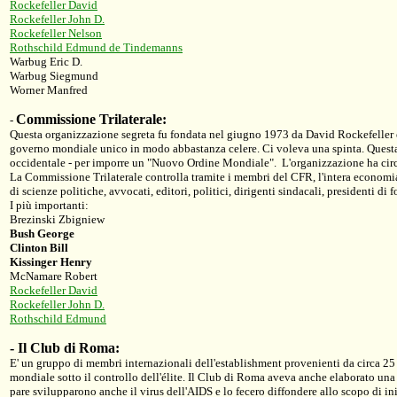
Rockefeller David
Rockefeller John D.
Rockefeller Nelson
Rothschild Edmund de Tindemanns
Warbug Eric D.
Warbug Siegmund
Worner Manfred
Commissione Trilaterale:
-
Questa organizzazione segreta fu fondata nel giugno 1973 da David Rockefeller e
governo mondiale unico in modo abbastanza celere. Ci voleva una spinta. Questa org
occidentale - per imporre un "Nuovo Ordine Mondiale". L'organizzazione ha circa 
La Commissione Trilaterale controlla tramite i membri del CFR, l'intera economia de
di scienze politiche, avvocati, editori, politici, dirigenti sindacali, presidenti di 
I più importanti:
Brezinski Zbigniew
Bush George
Clinton Bill
Kissinger Henry
McNamare Robert
Rockefeller David
Rockefeller John D.
Rothschild Edmund
-
Il Club di Roma:
E' un gruppo di membri internazionali dell'establishment provenienti da circa 25 p
mondiale sotto il controllo dell'élite. Il Club di Roma aveva anche elaborato un
pare svilupparono anche il virus dell'AIDS e lo fecero diffondere allo scopo di i