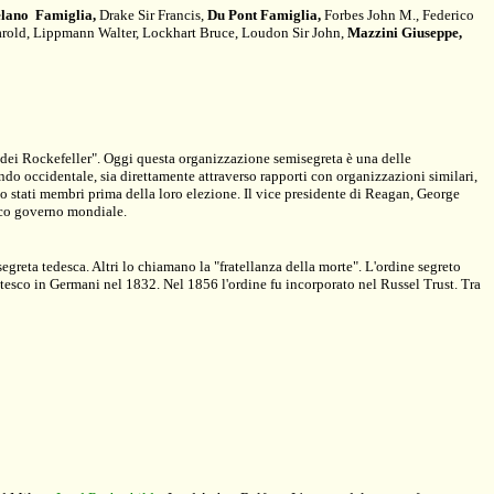
lano Famiglia,
Drake Sir Francis,
Du Pont Famiglia,
Forbes John M., Federico
arold, Lippmann Walter, Lockhart Bruce, Loudon Sir John,
Mazzini Giuseppe,
 dei Rockefeller". Oggi questa organizzazione semisegreta è una delle
ondo occidentale, sia direttamente attraverso rapporti con organizzazioni similari,
o stati membri prima della loro elezione. Il vice presidente di Reagan, George
nico governo mondiale.
greta tedesca. Altri lo chiamano la "fratellanza della morte". L'ordine segreto
ntesco in Germani nel 1832. Nel 1856 l'ordine fu incorporato nel Russel Trust. Tra