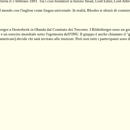
rra il 5 febbraio 1891. Tra i cosi fondatori si furono Stead, Lord Esher, Lord Alfr
l mondo con l'inglese come lingua universale. In realtà, Rhodes si sforzò di costrui
berger a Oosterbeek in Olanda dal Comitato dei Trecento. I Bilderberger sono un gru
 e un esercito mondiale sotto l'egemonia dell'ONU. Il gruppo è anche chiamato il "
ricani) decide chi sarà invitato alle riunioni. Però non tutti i partecipanti sono de