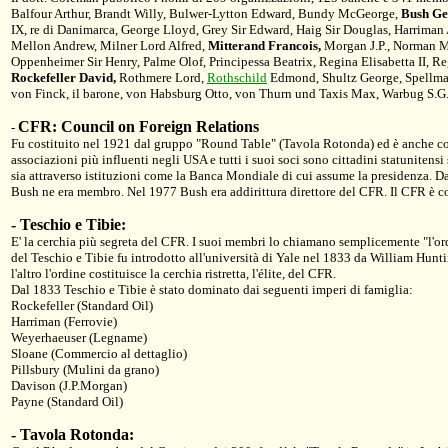
Balfour Arthur, Brandt Willy, Bulwer-Lytton Edward, Bundy McGeorge,
Bush Ge
IX, re di Danimarca, George Lloyd, Grey Sir Edward, Haig Sir Douglas, Harriman
Mellon Andrew, Milner Lord Alfred,
Mitterand Francois,
Morgan J.P., Norman 
Oppenheimer Sir Henry, Palme Olof, Principessa Beatrix, Regina Elisabetta II, R
Rockefeller David,
Rothmere Lord,
Rothschild
Edmond, Shultz George, Spellman 
von Finck, il barone, von Habsburg Otto, von Thurn und Taxis Max, Warbug S.G
CFR: Council on Foreign Relations
-
Fu costituito nel 1921 dal gruppo "Round Table" (Tavola Rotonda) ed è anche cono
associazioni più influenti negli USA e tutti i suoi soci sono cittadini statunitens
sia attraverso istituzioni come la Banca Mondiale di cui assume la presidenza. D
Bush ne era membro. Nel 1977 Bush era addirittura direttore del CFR. Il CFR è co
-
Teschio e Tibie:
E' la cerchia più segreta del CFR. I suoi membri lo chiamano semplicemente "l'ordi
del Teschio e Tibie fu introdotto all'università di Yale nel 1833 da William Hunt
l'altro l'ordine costituisce la cerchia ristretta, l'élite, del CFR.
Dal 1833 Teschio e Tibie è stato dominato dai seguenti imperi di famiglia:
Rockefeller (Standard Oil)
Harriman (Ferrovie)
Weyerhaeuser (Legname)
Sloane (Commercio al dettaglio)
Pillsbury (Mulini da grano)
Davison (J.P.Morgan)
Payne (Standard Oil)
-
Tavola Rotonda: