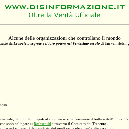
Alcune delle organizzazioni che controllano il mondo
tratto da
Le società segrete e il loro potere nel Ventesimo secolo
di Jan van Helsin
ioso.
azionale, dei problemi legati al commercio e per sostenere il traffico dell'oppio. E
nche sono collegate ai
Rothschild
attraverso il Comitato dei Trecento.
passati e presenti del comitato dei quali ve ne elencherò soltanto alcuni: