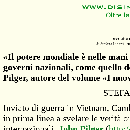
I predator
di Stefano Liberti - t
«Il potere mondiale è nelle mani 
governi nazionali, come quello de
Pilger, autore del volume «I nu
STEFA
Inviato di guerra in Vietnam, Camb
in prima linea a svelare le verità 
internazionali,
John Pilger
(
http: