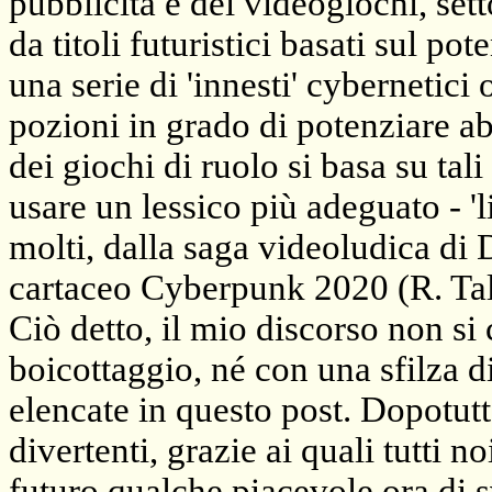
pubblicità e dei videogiochi, set
da titoli futuristici basati sul p
una serie di 'innesti' cybernetici
pozioni in grado di potenziare abi
dei giochi di ruolo si basa su ta
usare un lessico più adeguato - 'l
molti, dalla saga videoludica di 
cartaceo Cyberpunk 2020 (R. Ta
Ciò detto, il mio discorso non si
boicottaggio, né con una sfilza d
elencate in questo post. Dopotutto
divertenti, grazie ai quali tutti 
futuro qualche piacevole ora di 