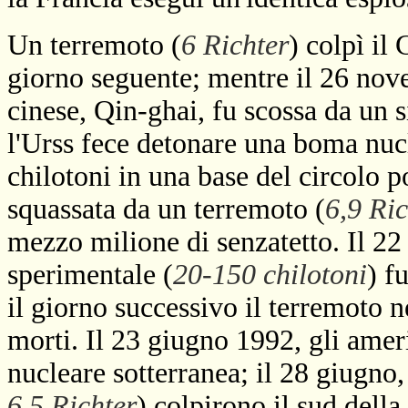
Un terremoto (
6 Richter
) colpì il
giorno seguente; mentre il 26 nov
cinese, Qin-ghai, fu scossa da un 
l'Urss fece detonare una boma nucl
chilotoni in una base del circolo p
squassata da un terremoto (
6,9 Ric
mezzo milione di senzatetto. Il 2
sperimentale (
20-150 chilotoni
) f
il giorno successivo il terremoto n
morti. Il 23 giugno 1992, gli ame
nucleare sotterranea; il 28 giugno,
6,5 Richter
) colpirono il sud della