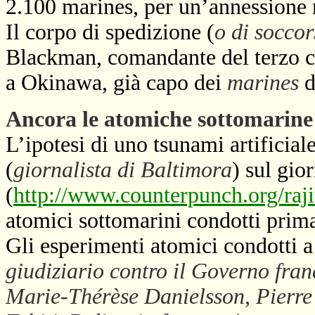
2.100 marines, per un’annessione m
Il corpo di spedizione (
o di soccor
Blackman, comandante del terzo co
a Okinawa, già capo dei
marines
d
Ancora le atomiche sottomarine 
L’ipotesi di uno tsunami artificial
(
giornalista di Baltimora
) sul gi
(
http://www.counterpunch.org/ra
atomici sottomarini condotti prima 
Gli esperimenti atomici condotti a
giudiziario contro il Governo fr
Marie-Thérèse Danielsson, Pierre