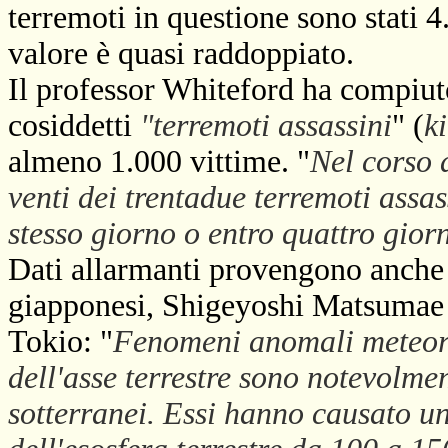
terremoti in questione sono stati 4
valore è quasi raddoppiato.
Il professor Whiteford ha compiuto
cosiddetti
"terremoti assassini
" (
k
almeno 1.000 vittime. "
Nel corso 
venti dei trentadue terremoti assa
stesso giorno o entro quattro giorn
Dati allarmanti provengono anche 
giapponesi, Shigeyoshi Matsumae e
Tokio: "
Fenomeni anomali meteorol
dell'asse terrestre sono notevolmen
sotterranei. Essi hanno causato u