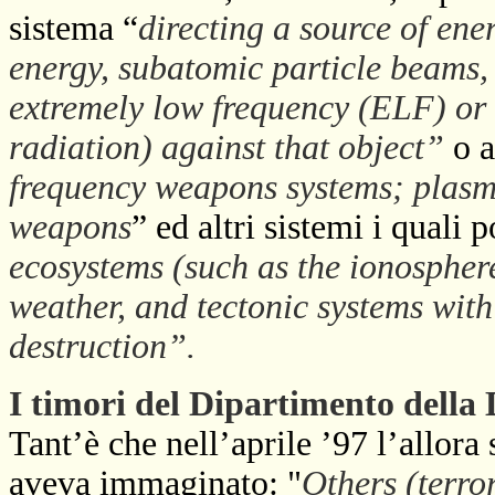
sistema “
directing a source of en
energy, subatomic particle beams,
extremely low frequency (ELF) or
radiation) against that object”
o a
frequency weapons systems; plasma
weapons
” ed altri sistemi i quali 
ecosystems (such as the ionospher
weather, and tectonic systems wit
destruction”.
I timori del Dipartimento della 
Tant’è che nell’aprile ’97 l’allora
aveva immaginato: "
Others (terro