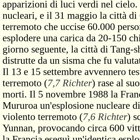
apparizioni di luci verdi nel cielo
nucleari, e il 31 maggio la città d
terremoto che uccise 60.000 person
esplodere una carica da 20-150 chi
giorno seguente, la città di Tang-s
distrutte da un sisma che fu valuta
Il 13 e 15 settembre avvennero test
terremoto (
7,7 Richter
) rase al su
morti. Il 5 novembre 1988 la Franci
Mururoa un'esplosione nucleare di 
violento terremoto (
7,6 Richter
) s
Yunnan, provocando circa 600 vitt
la Francia eseguì un'identica esplo