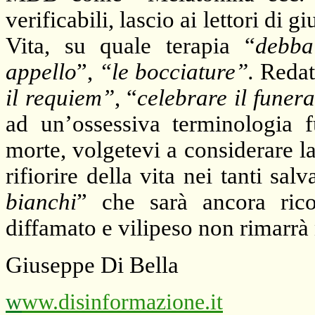
verificabili, lascio ai lettori di 
Vita, su quale terapia “
debba
appello
”,
“le bocciature”.
Redat
il requiem”
, “
celebrare il funera
ad un’ossessiva terminologia f
morte, volgetevi a considerare la 
rifiorire della vita nei tanti salv
bianchi
” che sarà ancora ric
diffamato e vilipeso non rimarrà
Giuseppe Di Bella
w
ww.disinformazione.it