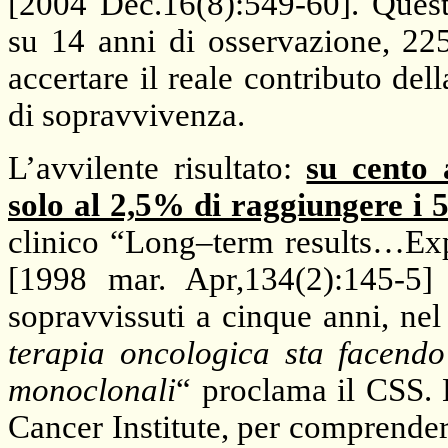
[2004 Dec.16(8):549-60]. Quest
su 14 anni di osservazione, 225
accertare il reale contributo de
di sopravvivenza.
L’avvilente risultato:
su cento 
solo al 2,5% di raggiungere i 5
clinico “Long–term results…E
[1998 mar. Apr,134(2):145-5]
sopravvissuti a cinque anni, n
terapia oncologica sta facendo 
monoclonali
“ proclama il CSS. B
Cancer Institute, per comprendere