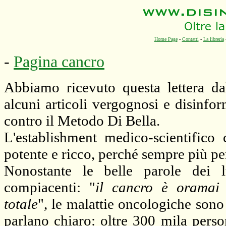
Home Page
-
Contatti
-
La libreria
-
Pagina cancro
Abbiamo ricevuto questa lettera da
alcuni articoli vergognosi e disinfor
contro il Metodo Di Bella.
L'establishment medico-scientifico
potente e ricco, perché sempre più p
Nonostante le belle parole dei 
compiacenti: "
il cancro è oramai 
totale
", le malattie oncologiche sono i
parlano chiaro: oltre 300 mila pers