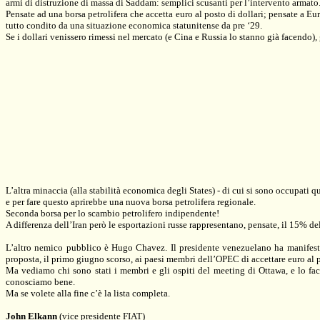
armi di distruzione di massa di Saddam: semplici scusanti per l’intervento armato
Pensate ad una borsa petrolifera che accetta euro al posto di dollari; pensate a Eur
tutto condito da una situazione economica statunitense da pre ‘29.
Se i dollari venissero rimessi nel mercato (e Cina e Russia lo stanno già facendo)
L’altra minaccia (alla stabilità economica degli States) - di cui si sono occupati qu
e per fare questo aprirebbe una nuova borsa petrolifera regionale.
Seconda borsa per lo scambio petrolifero indipendente!
A differenza dell’Iran però le esportazioni russe rappresentano, pensate, il 15% 
L’altro nemico pubblico è Hugo Chavez. Il presidente venezuelano ha manifes
proposta, il primo giugno scorso, ai paesi membri dell’OPEC di accettare euro al p
Ma vediamo chi sono stati i membri e gli ospiti del meeting di Ottawa, e lo facc
conosciamo bene.
Ma se volete alla fine c’è la lista completa.
John Elkann
(vice presidente FIAT)