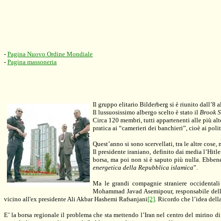
-
Pagina Nuovo Ordine Mondiale
-
Pagina massoneria
Il gruppo elitario Bilderberg si è riunito dall’8
Il lussuosissimo albergo scelto è stato il
Brook S
Circa 120 membri, tutti appartenenti alle più alt
pratica ai “camerieri dei banchieri”, cioè ai polit
Quest’anno si sono scervellati, tra le altre cos
Il presidente iraniano, definito dai media l’Hit
borsa, ma poi non si è saputo più nulla. Ebbene,
energetica della Repubblica islamica
”.
Ma le grandi compagnie straniere occidentali l
Mohammad Javad Asemipour, responsabile della 
vicino all'ex presidente Ali Akbar Hashemi Rafsanjani
[2]
. Ricordo che l’idea del
E’ la borsa regionale il problema che sta mettendo l’Iran nel centro del mirino di