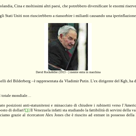
.
olandia, Cina e moltissimi altri paesi, che potrebbero diversificare le enormi riserve
, gli Stati Uniti non riuscirebbero a riassorbire i miliardi causando una iperinflazi
David Rockefeller (1913 - ) mentre entra in macchina
elli del Bilderberg ­- è rappresentata da Vladimir Putin. L’ex dirigente del Kgb, ha di
del totale mondiale…
tato posizioni
anti-statunitensi e minacciato di chiudere i rubinetti verso l’Americ
osto di dollari!
[3]
Il Venezuela infatti sta studiando la fattibilità di servirsi della 
iamo grazie al ricercatore Alex Jones che è riuscito ad entrare in possesso della l