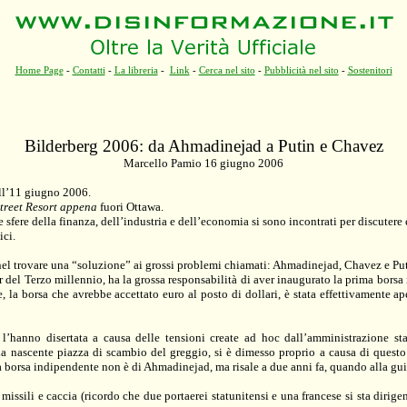
Home Page
-
Contatti
-
La libreria
-
Link
-
Cerca nel sito
-
Pubblicità nel sito
-
Sostenitori
Bilderberg 2006: da Ahmadinejad a Putin e Chavez
Marcello Pamio 16 giugno 2006
 all’11 giugno 2006.
treet Resort appena
fuori Ottawa.
e sfere della finanza, dell’industria e dell’economia si sono incontrati per discuter
ici.
e, nel trovare una “soluzione” ai grossi problemi chiamati: Ahmadinejad, Chavez e Pu
ler del Terzo millennio, ha la grossa responsabilità di aver inaugurato la prima bors
 la borsa che avrebbe accettato euro al posto di dollari, è stata effettivamente ap
’hanno disertata a causa delle tensioni create ad hoc dall’amministrazione stat
nascente piazza di scambio del greggio, si è dimesso proprio a causa di questo
la borsa indipendente non è di Ahmadinejad, ma risale a due anni fa, quando alla
 missili e caccia (ricordo che due portaerei statunitensi e una francese si sta diri