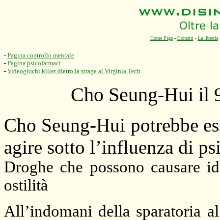
Home Page
-
Contatti
-
La libreria
-
Pagina controllo mentale
-
Pagina psicofarmaci
-
Videogiochi killer dietro la strage al Virginia Tech
Cho Seung-Hui il 9
Cho Seung-Hui potrebbe esse
agire sotto l’influenza di p
Droghe che possono causare ide
ostilità
All’indomani della sparatoria al