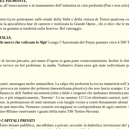
DEL PIEMONTE.
ca,
all’innovazione e al risanamento dell’industria in crisi profonda
(Fiat e non solo)
orino-Lyon
porteranno sulle strade della Valle e della cintura di Torino qualcosa 
 la apocalittica fase di cantiere e realizzata
la Grande Opera
, chi ci dice che le 
co su gomma si trasferirà sulla ferrovia
. Bel vantaggio
TALIA.
lle merci che valicano le Alpi
! Lungo l’Autostrada del Frejus passano circa 4.500 
e di
lavoro precario
, per
mano d’opera in gran parte extracomunitaria
. Inoltre le di
bbe invece un bel problema: la mafia
. Turbative d'asta sono già state individuate 
usinè
, montagna molto
amiantifera.
La talpa che perforerà la roccia immetterà nell’a
to provoca un
tumore dei polmoni (mesotelioma pleurico) che non lascia scampo
. L’
assiccio dell’Ambin incontrerà (oltre a falde e sorgenti che andranno distrutte) an
zio, o più simpaticamente, ‘finestre’. Ce ne saranno 12! Con altrettanti cantieri, tutt
cora:
la perforazione di tratti montani così lunghi vicino a centri densamente abitati 
ità sarà stravolta. Verranno costruiti sovrappassi in corrispondenza di ogni cantiere
.
orino-Milano osservando i guasti della tratta TAV Torino-Novara).
 CAPITALI PRIVATI
 Tutto
denaro pubblico, ma affidato a privati
, secondo la diabolica invenzione del g