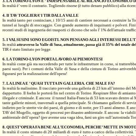
3.
LA TORINO-LYON E
’ INDISPENSABILE AL RILANCIO ECONOMICO 
In realtà è’ vero il contrario.
Togliendo risorse
(è tutto
denaro pubblico
) alla ricer
4. Il TAV TOGLIERA’ I TIR DALLA VALLE
In realtà tanto per cominciare, i
10/15 anni di cantiere
necessari a costruire
la T
tunnel ai luoghi di stoccaggio. Con grande aumento di inquinanti e polveri. Finita
recenti studi di ingegneria dei trasporti ci dicono che solo l' 1% dell'attuale traffi
5. I VALSUSINI SONO EGOISTI. NON PENSANO AGLI INTERESSI DELL’I
In realtà
attraverso
la Valle
di Susa, attualmente, passa già il 35% del totale de
TIR è stato limitato per legge.
6.
LA TORINO-LYON PORTA
LAVORO AI PIEMONTESI
In realtà come già sta succedendo per tutte le infrastrutture in corso, si tratterebb
paesi suoi).
Per i comuni della Valle di Susa e della cintura di Torino arrivere
figurarsi per la realizzazione dell'opera!
7.
LA LINEA E
’ QUASI TUTTA IN GALLERIA. CHE MALE FA?
In realtà
fa malissimo
. Il tracciato prevede una galleria di
23 km
all’interno del M
dappertutto.
Il foehn le porterà fin nel centro di Torino
. Respirare fibre di amian
illegale e criminale. E ancora:
il tunnel Italia-Francia di
53 km
scavato dentro al M
tante gallerie minori, trasversali a quella principale. Si chiamano gallerie di servi
indietro per le strette vie dei paesi, di giorno e di notte, per 15 anni almeno. E an
TAV del Mugello,
oggetto di processi per disastro ambientale. E ancora:
la viabil
ambientale dell’opera? (per averne una vaga idea, farsi un giro sull’autostrada T
8. QUEST’OPERA FA BENE ALL’ECONOMIA, PERCHE’ METTE IN MOTO
In realtà
il costo stimato di 20 miliardi di euro è tutto a carico della collettività
.