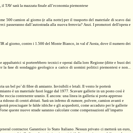
, il TAV sarà la
mazzata finale all’economia piemontese
come
500 camion al giorno (e alla notte)
per il trasporto del materiale di scavo dai
merci passeranno dall’autostrada alla nuova ferrovia? Anzi.
I promotori dell'opera e
TIR al giorno, contro i 1.500 del Monte Bianco, in val d’Aosta, dove il numero dei
tte appaltatrici si porterebbero tecnici e operai dalla loro Regione (ditte e buoi dei
per la fase di sondaggio geologico a carico di uomini politici piemontesi e non...
ria un bel po’ di
fibre di amianto
. Invisibili e
letali
. Il vento le porterà
amianto è un materiale fuori legge dal 1977. Scavare gallerie in un posto così è
che roccia contenente uranio
. E ancora: una linea in galleria si porta appresso
i a ridosso di centri abitati. Sarà un inferno di rumore, polvere, camion avanti e
potrà prosciugare le falde idriche e gli acquedotti, come accaduto per le gallerie
 Forse queste nuove strade saranno calcolate come compensazioni all’impatto
eneral contractor. Garantisce lo Stato Italiano.
Nessun privato ci metterà un euro,