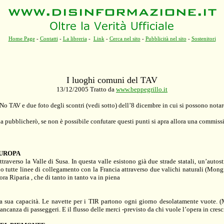
Home Page
-
Contatti
-
La libreria
-
Link
-
Cerca nel sito
-
Pubblicità nel sito
-
Sostenitori
I luoghi comuni del TAV
13/12/2005 Tratto da
www.beppegrillo.it
o TAV e due foto degli scontri (vedi sotto) dell’8 dicembre in cui si possono notar
la pubblicherò, se non è possibile confutare questi punti si apra allora una commiss
EUROPA
attraverso
la Valle
di Susa. In questa valle esistono già
due strade statali
,
un’autost
ono tutte linee di collegamento con
la Francia
attraverso due valichi naturali (Mongin
ora Riparia
, che di tanto in tanto va in piena
a sua capacità
. Le navette per i TIR partono ogni giorno desolatamente vuote. (M
mancanza di passeggeri
. E il
flusso delle merci
-previsto da chi vuole l’opera in cresc