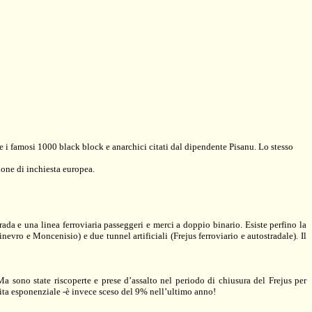
e i famosi 1000 black block e anarchici citati dal dipendente Pisanu. Lo stesso
ione di inchiesta europea.
rada
e
una linea ferroviaria passeggeri e merci a doppio binario
. Esiste perfino la
evro e Moncenisio) e due tunnel artificiali (Frejus ferroviario e autostradale). Il
a sono state riscoperte e prese d’assalto nel periodo di chiusura del Frejus per
ita esponenziale -
è invece sceso del 9% nell’ultimo anno
!