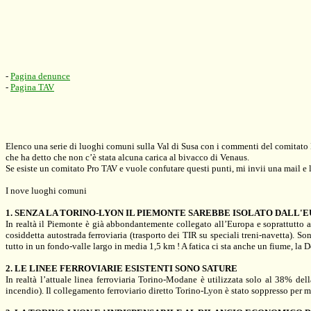
-
Pagina denunce
-
Pagina TAV
Elenco una serie di luoghi comuni sulla Val di Susa con i commenti del comitato N
che ha detto che non c’è stata alcuna carica al bivacco di Venaus.
Se esiste un comitato Pro TAV e vuole confutare questi punti, mi invii una mail e 
I nove luoghi comuni
1. SENZA
LA TORINO-LYON IL
PIEMONTE SAREBBE ISOLATO DALL'
In realtà il
Piemonte è già abbondantemente collegato all’Europa
e soprattutto 
cosiddetta
autostrada ferroviaria
(trasporto dei TIR su speciali treni-navetta). S
tutto in un fondo-valle largo in media
1,5 km
! A fatica ci sta anche un fiume,
la D
2. LE LINEE FERROVIARIE ESISTENTI SONO SATURE
In realtà l’attuale
linea ferroviaria Torino-Modane è utilizzata solo al 38% dell
incendio).
Il collegamento ferroviario diretto Torino-Lyon è stato soppresso per 