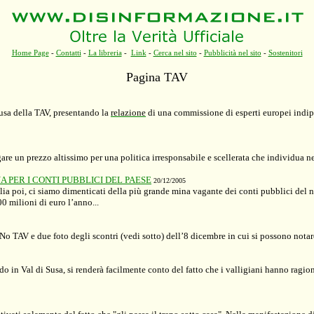
Home Page
-
Contatti
-
La libreria
-
Link
-
Cerca nel sito
-
Pubblicità nel sito
-
Sostenitori
Pagina TAV
Susa della TAV, presentando la
relazione
di una commissione di esperti europei indip
re un prezzo altissimo per una politica irresponsabile e scellerata che individua nel 
 PER I CONTI PUBBLICI DEL PAESE
20/12/2005
talia poi, ci siamo dimenticati della più grande mina vagante dei conti pubblici del 
00 milioni di euro l’anno...
o TAV e due foto degli scontri (vedi sotto) dell’8 dicembre in cui si possono notare
 in Val di Susa, si renderà facilmente conto del fatto che i valligiani hanno ragion