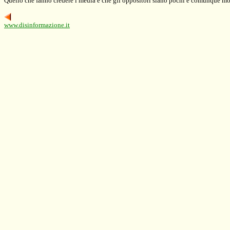
Quello che fanno credere i media è che gli oppositori siano pochi e comunque moti
www.disinformazione.it