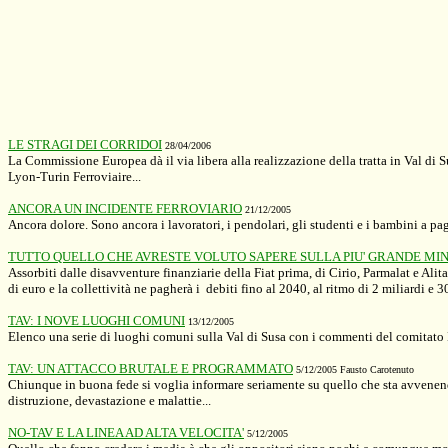
LE STRAGI DEI CORRIDOI
28/04/2006
La Commissione Europea dà il via libera alla realizzazione della tratta in Val di 
Lyon-Turin Ferroviaire...
ANCORA UN INCIDENTE FERROVIARIO
21/12/2005
Ancora dolore. Sono ancora i lavoratori, i pendolari, gli studenti e i bambini a paga
TUTTO QUELLO CHE AVRESTE VOLUTO SAPERE SULLA PIU' GRANDE MINA
Assorbiti dalle disavventure finanziarie della Fiat prima, di Cirio, Parmalat e Ali
di euro e la collettività ne pagherà i
debiti fino al 2040, al ritmo di 2 miliardi e 3
TAV: I NOVE LUOGHI COMUNI
13/12/2005
Elenco una serie di luoghi comuni sulla Val di Susa con i commenti del comitato N
TAV: UN ATTACCO BRUTALE E PROGRAMMATO
5/12/2005 Fausto Carotenuto
Chiunque in buona fede si voglia informare seriamente su quello che sta avvenendo
distruzione, devastazione e malattie.
..
NO-TAV E LA LINEA AD ALTA VELOCITA'
5/12/2005